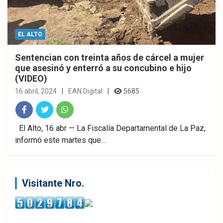
EL ALTO
Sentencian con treinta años de cárcel a mujer
que asesinó y enterró a su concubino e hijo
(VIDEO)
16 abril, 2024
EAN Digital
5685
Fac
Twitt
What
El Alto, 16 abr — La Fiscalía Departamental de La Paz,
informó este martes que…
ebo
er
sAp
ok
p
Visitante Nro.