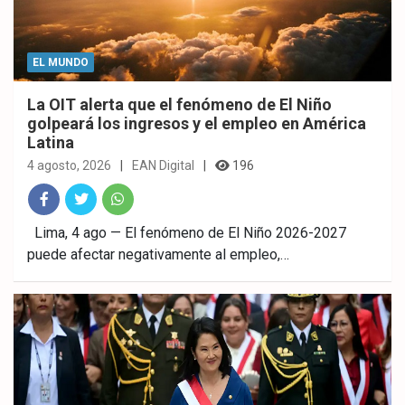
EL MUNDO
La OIT alerta que el fenómeno de El Niño
golpeará los ingresos y el empleo en América
Latina
4 agosto, 2026
EAN Digital
196
Fac
Twitt
What
Lima, 4 ago — El fenómeno de El Niño 2026-2027
puede afectar negativamente al empleo,…
ebo
er
sAp
ok
p