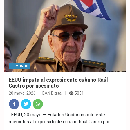
EL MUNDO
EEUU imputa al expresidente cubano Raúl
Castro por asesinato
20 mayo, 2026
EAN Digital
5051
Fac
Twitt
What
EEUU, 20 mayo — Estados Unidos imputó este
miércoles al expresidente cubano Raúl Castro por…
ebo
er
sAp