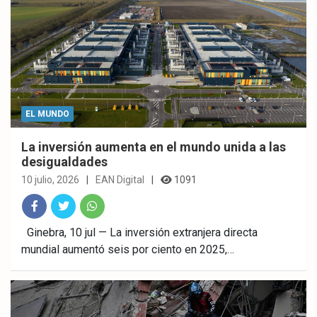
EL MUNDO
La inversión aumenta en el mundo unida a las
desigualdades
10 julio, 2026
EAN Digital
1091
Fac
Twitt
What
Ginebra, 10 jul — La inversión extranjera directa
mundial aumentó seis por ciento en 2025,…
ebo
er
sAp
ok
p