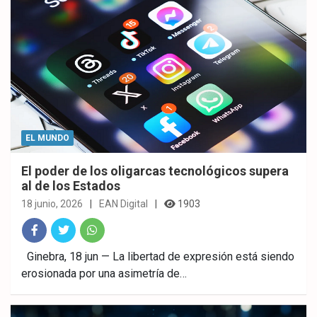
EL MUNDO
El poder de los oligarcas tecnológicos supera
al de los Estados
18 junio, 2026
EAN Digital
1903
Fac
Twitt
What
Ginebra, 18 jun — La libertad de expresión está siendo
erosionada por una asimetría de…
ebo
er
sAp
ok
p