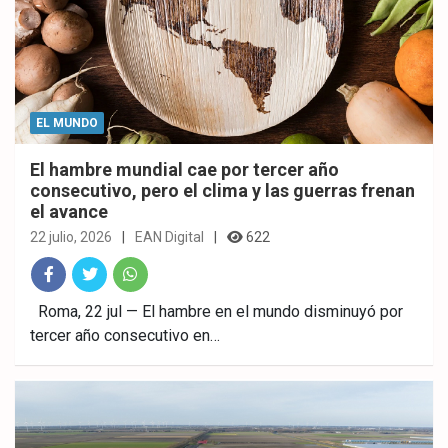
EL MUNDO
El hambre mundial cae por tercer año
consecutivo, pero el clima y las guerras frenan
el avance
22 julio, 2026
EAN Digital
622
Fac
Twitt
What
Roma, 22 jul — El hambre en el mundo disminuyó por
tercer año consecutivo en…
ebo
er
sAp
ok
p