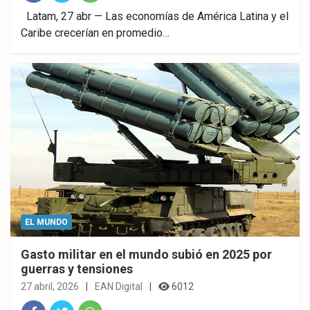
Fac
Twitt
What
Latam, 27 abr — Las economías de América Latina y el
Caribe crecerían en promedio…
ebo
er
sAp
ok
p
EL MUNDO
Gasto militar en el mundo subió en 2025 por
guerras y tensiones
27 abril, 2026
EAN Digital
6012