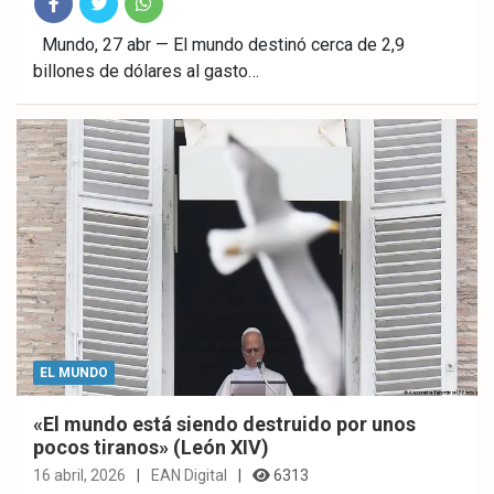
Fac
Twitt
What
Mundo, 27 abr — El mundo destinó cerca de 2,9
billones de dólares al gasto…
ebo
er
sAp
ok
p
EL MUNDO
«El mundo está siendo destruido por unos
pocos tiranos» (León XIV)
16 abril, 2026
EAN Digital
6313