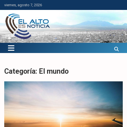
Saltar
viernes, agosto 7, 2026
al
contenido
El Alto es Noticia
Últimas noticias de El Alto, Bolivia y el mundo.
Categoría:
El mundo