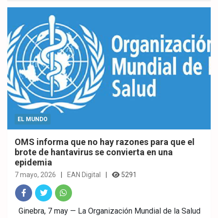
ok
p
EL MUNDO
OMS informa que no hay razones para que el
brote de hantavirus se convierta en una
epidemia
7 mayo, 2026
EAN Digital
5291
Fac
Twitt
What
Ginebra, 7 may — La Organización Mundial de la Salud