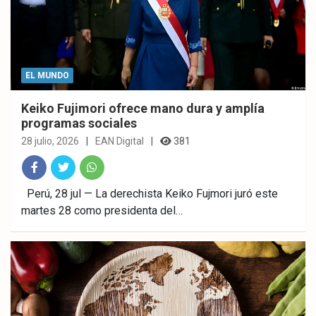
EL MUNDO
Keiko Fujimori ofrece mano dura y amplía
programas sociales
28 julio, 2026
EAN Digital
381
Fac
Twitt
What
Perú, 28 jul — La derechista Keiko Fujmori juró este
martes 28 como presidenta del…
ebo
er
sAp
ok
p