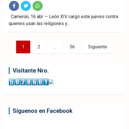
Fac
Twitt
What
Camerún, 16 abr — León XIV cargó este jueves contra
quienes usan las religiones y…
ebo
er
sAp
ok
p
Paginación
1
2
…
56
Siguiente
de
entradas
Visitante Nro.
Síguenos en Facebook