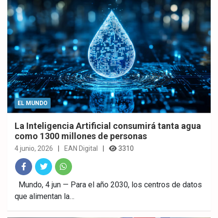
EL MUNDO
La Inteligencia Artificial consumirá tanta agua
como 1300 millones de personas
4 junio, 2026
EAN Digital
3310
Fac
Twitt
What
Mundo, 4 jun — Para el año 2030, los centros de datos
que alimentan la…
ebo
er
sAp
ok
p