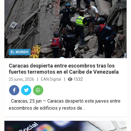
EL MUNDO
Caracas despierta entre escombros tras los
fuertes terremotos en el Caribe de Venezuela
25 junio, 2026
EAN Digital
1532
Fac
Twitt
What
Caracas, 25 jun — Caracas despertó este jueves entre
escombros de edificios y restos de…
ebo
er
sAp
ok
p