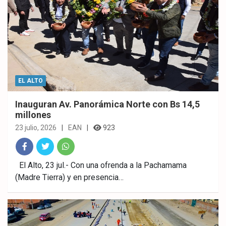
EL ALTO
Inauguran Av. Panorámica Norte con Bs 14,5
millones
23 julio, 2026
EAN
923
Fac
Twitt
What
El Alto, 23 jul.- Con una ofrenda a la Pachamama
(Madre Tierra) y en presencia…
ebo
er
sAp
ok
p