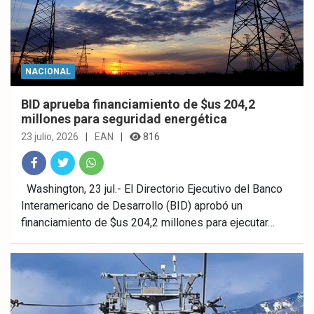
NACIONAL
BID aprueba financiamiento de $us 204,2
millones para seguridad energética
23 julio, 2026
EAN
816
Fac
Twitt
What
Washington, 23 jul.- El Directorio Ejecutivo del Banco
Interamericano de Desarrollo (BID) aprobó un
ebo
er
sAp
financiamiento de $us 204,2 millones para ejecutar…
ok
p