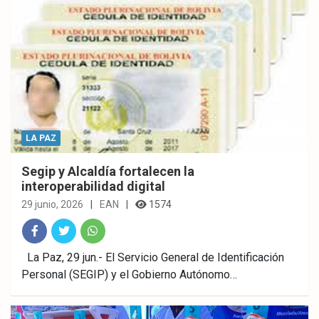
LA PAZ
Segip y Alcaldía fortalecen la
interoperabilidad digital
29 junio, 2026
EAN
1574
Fac
Twitt
What
La Paz, 29 jun.- El Servicio General de Identificación
Personal (SEGIP) y el Gobierno Autónomo…
ebo
er
sAp
ok
p