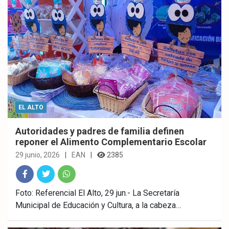
EL ALTO
Autoridades y padres de familia definen
reponer el Alimento Complementario Escolar
29 junio, 2026
EAN
2385
Fac
Twitt
What
Foto: Referencial El Alto, 29 jun.- La Secretaría
Municipal de Educación y Cultura, a la cabeza…
ebo
er
sAp
ok
p