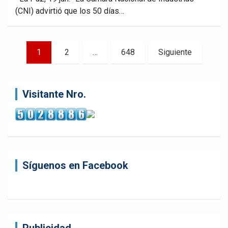
(CNI) advirtió que los 50 días…
ebo
er
sAp
ok
p
Paginación
1
2
…
648
Siguiente
de
entradas
Visitante Nro.
Síguenos en Facebook
Publicidad