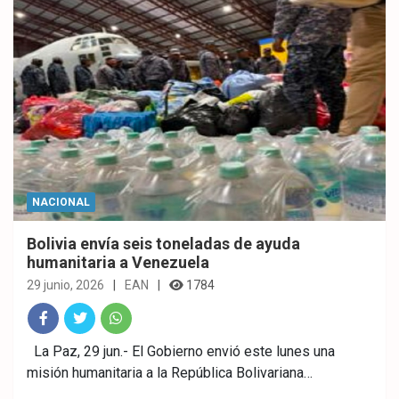
NACIONAL
Bolivia envía seis toneladas de ayuda
humanitaria a Venezuela
29 junio, 2026
EAN
1784
Fac
Twitt
What
La Paz, 29 jun.- El Gobierno envió este lunes una
misión humanitaria a la República Bolivariana…
ebo
er
sAp