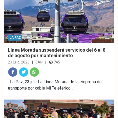
LA PAZ
Línea Morada suspenderá servicios del 6 al 8
de agosto por mantenimiento
23 julio, 2026
EAN
745
Fac
Twitt
What
La Paz, 23 jul.- La Línea Morada de la empresa de
transporte por cable Mi Teleférico…
ebo
er
sAp
ok
p