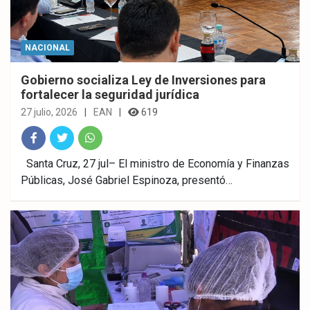
NACIONAL
Gobierno socializa Ley de Inversiones para
fortalecer la seguridad jurídica
27 julio, 2026
EAN
619
Fac
Twitt
What
Santa Cruz, 27 jul– El ministro de Economía y Finanzas
Públicas, José Gabriel Espinoza, presentó…
ebo
er
sAp
ok
p