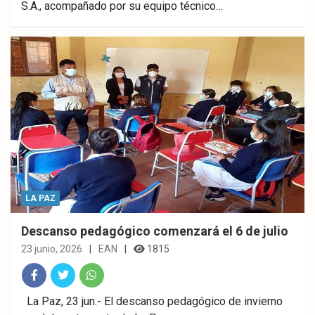
S.A., acompañado por su equipo técnico…
ebo
er
sAp
ok
p
LA PAZ
Descanso pedagógico comenzará el 6 de julio
23 junio, 2026
EAN
1815
Fac
Twitt
What
La Paz, 23 jun.- El descanso pedagógico de invierno