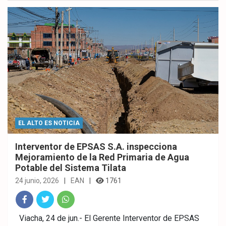
ok
p
EL ALTO ES NOTICIA
Interventor de EPSAS S.A. inspecciona
Mejoramiento de la Red Primaria de Agua
Potable del Sistema Tilata
24 junio, 2026
EAN
1761
Fac
Twitt
What
Viacha, 24 de jun.- El Gerente Interventor de EPSAS