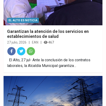
EL ALTO ES NOTICIA
Garantizan la atención de los servicios en
establecimientos de salud
27 julio, 2026
EAN
467
Fac
Twitt
What
El Alto, 27 jul- Ante la conclusión de los contratos
laborales, la Alcaldía Municipal garantiza…
ebo
er
sAp
ok
p