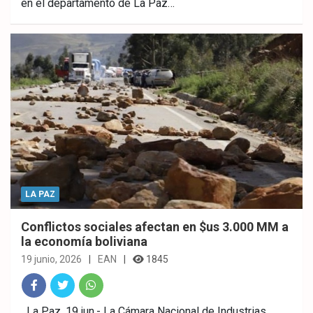
en el departamento de La Paz…
ebo
er
sAp
ok
p
LA PAZ
Conflictos sociales afectan en $us 3.000 MM a
la economía boliviana
19 junio, 2026
EAN
1845
Fac
Twitt
What
La Paz, 19 jun.- La Cámara Nacional de Industrias