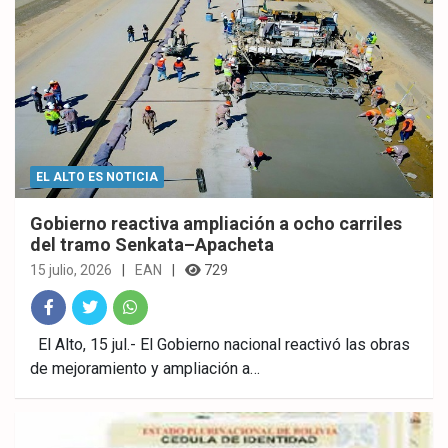
EL ALTO ES NOTICIA
Gobierno reactiva ampliación a ocho carriles
del tramo Senkata–Apacheta
15 julio, 2026
EAN
729
Fac
Twitt
What
El Alto, 15 jul.- El Gobierno nacional reactivó las obras
de mejoramiento y ampliación a…
ebo
er
sAp
ok
p