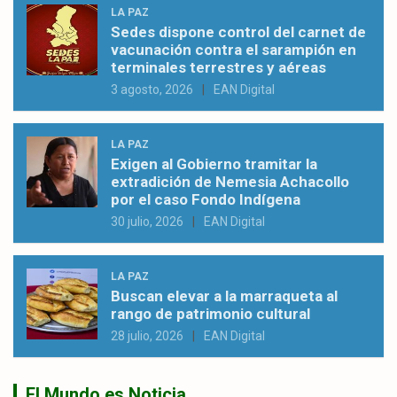
LA PAZ
Sedes dispone control del carnet de
vacunación contra el sarampión en
terminales terrestres y aéreas
3 agosto, 2026
EAN Digital
LA PAZ
Exigen al Gobierno tramitar la
extradición de Nemesia Achacollo
por el caso Fondo Indígena
30 julio, 2026
EAN Digital
LA PAZ
Buscan elevar a la marraqueta al
rango de patrimonio cultural
28 julio, 2026
EAN Digital
El Mundo es Noticia