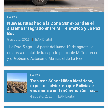
LA PAZ
Nuevas rutas hacia la Zona Sur expanden el
sistema integrado entre Mi Teleférico y La Paz
Bus
5 agosto, 2026
EAN Digital
La Paz, 5 ago — A partir del lunes 10 de agosto, la
empresa estatal de transporte por cable Mi Teleférico
y el Gobierno Autónomo Municipal de La Paz…
LA PAZ
Tras tres Súper Niños históricos,
expertos advierten que Bolivia se
encamina a un fenómeno aún más
severo
4 agosto, 2026
EAN Digital