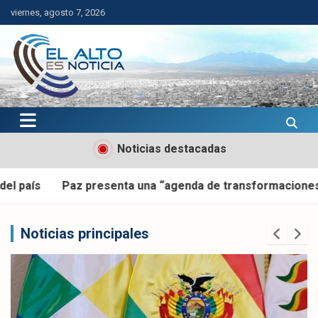
Saltar
viernes, agosto 7, 2026
al
contenido
El Alto es Noticia
Últimas noticias de El Alto, Bolivia y el mundo.
Noticias destacadas
ta una “agenda de transformaciones” con proyectos clave
Noticias principales