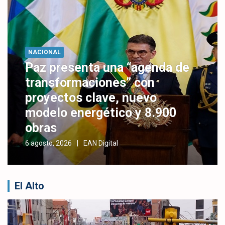
NACIONAL
Paz presenta una “agenda de
transformaciones” con
proyectos clave, nuevo
modelo energético y 8.900
obras
6 agosto, 2026
EAN Digital
El Alto