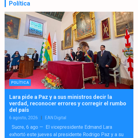
Política
POLÍTICA
Lara pide a Paz y a sus ministros decir la
verdad, reconocer errores y corregir el rumbo
del país
6 agosto, 2026
EAN Digital
Sucre, 6 ago — El vicepresidente Edmand Lara
exhortó este jueves al presidente Rodrigo Paz y a su