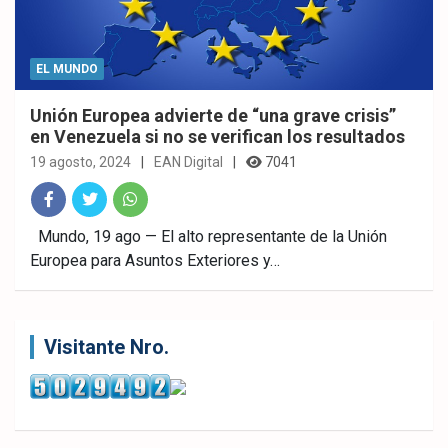
EL MUNDO
Unión Europea advierte de “una grave crisis”
en Venezuela si no se verifican los resultados
19 agosto, 2024
EAN Digital
7041
Fac
Twitt
What
Mundo, 19 ago — El alto representante de la Unión
Europea para Asuntos Exteriores y…
ebo
er
sAp
ok
p
Visitante Nro.