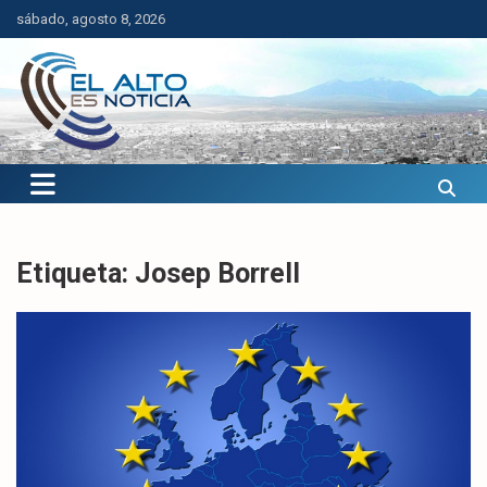
Saltar
sábado, agosto 8, 2026
al
contenido
El Alto es Noticia
Últimas noticias de El Alto, Bolivia y el mundo.
Etiqueta:
Josep Borrell