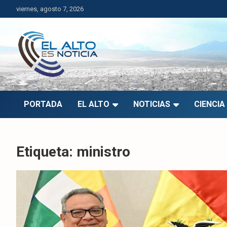
Saltar
viernes, agosto 7, 2026
al
contenido
El Alto es Noticia
Últimas noticias de El Alto, Bolivia y el mundo.
PORTADA
EL ALTO
NOTICIAS
CIENCIA
Etiqueta:
ministro