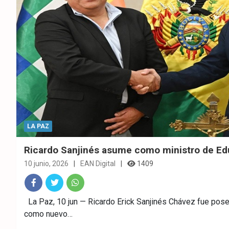
LA PAZ
Ricardo Sanjinés asume como ministro de E
10 junio, 2026
EAN Digital
1409
Fac
Twitt
What
La Paz, 10 jun — Ricardo Erick Sanjinés Chávez fue pos
como nuevo…
ebo
er
sAp