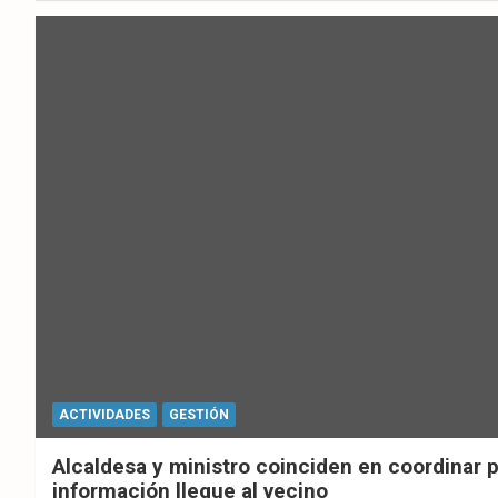
ok
p
ACTIVIDADES
GESTIÓN
Alcaldesa y ministro coinciden en coordinar 
información llegue al vecino