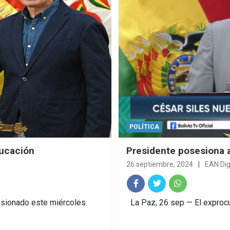
POLÍTICA
ducación
Presidente posesiona a
26 septiembre, 2024
EAN Dig
Fac
Twitt
What
esionado este miércoles
La Paz, 26 sep — El exprocu
ebo
er
sAp