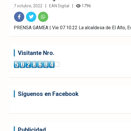
7 octubre, 2022
EAN Digital
1796
Fac
Twitt
What
PRENSA GAMEA | Vie 07.10.22 La alcaldesa de El Alto, Ev
ebo
er
sAp
ok
p
Visitante Nro.
Síguenos en Facebook
Publicidad