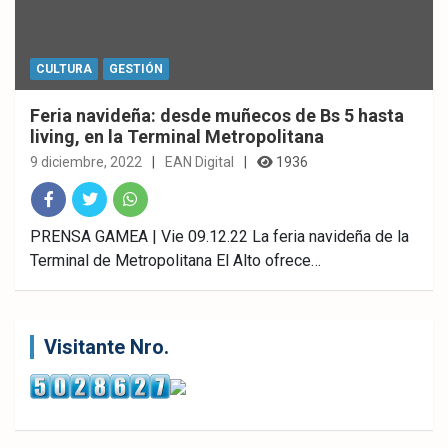
CULTURA
GESTIÓN
Feria navideña: desde muñecos de Bs 5 hasta
living, en la Terminal Metropolitana
9 diciembre, 2022
EAN Digital
1936
Fac
Twitt
What
PRENSA GAMEA | Vie 09.12.22 La feria navideña de la
Terminal de Metropolitana El Alto ofrece…
ebo
er
sAp
ok
p
Visitante Nro.