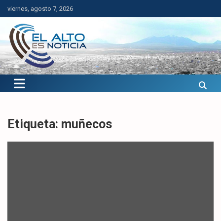
Saltar
viernes, agosto 7, 2026
al
contenido
El Alto es Noticia
Últimas noticias de El Alto, Bolivia y el mundo.
Etiqueta:
muñecos