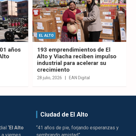
EL ALTO
201 años
193 emprendimientos de El
Alto
Alto y Viacha reciben impulso
industrial para acelerar su
crecimiento
28 julio, 2026
EAN Digital
Ciudad de El Alto
dial
‘El Alto
“41 años de pie, forjando esperanzas y
 a viernes
sembrando amistad”.