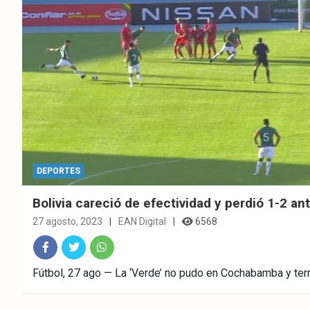
DEPORTES
Bolivia careció de efectividad y perdió 1-2 a
27 agosto, 2023
EAN Digital
6568
Fac
Twitt
What
Fútbol, 27 ago — La ‘Verde’ no pudo en Cochabamba y ter
ebo
er
sAp