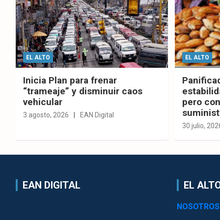
EL ALTO
EL ALTO
Inicia Plan para frenar
Panifica
“trameaje” y disminuir caos
estabilid
vehicular
pero con
suminist
3 agosto, 2026
EAN Digital
30 julio, 202
EAN DIGITAL
EL ALTO
NOSOTROS