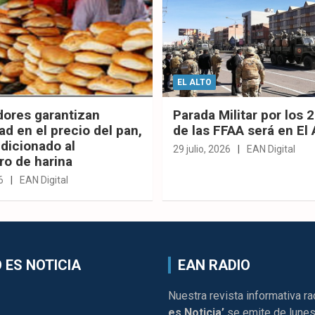
EL ALTO
dores garantizan
Parada Militar por los 
ad en el precio del pan,
de las FFAA será en El 
dicionado al
29 julio, 2026
EAN Digital
ro de harina
6
EAN Digital
 ES NOTICIA
EAN RADIO
Nuestra revista informativa ra
es Noticia’
se emite de lunes