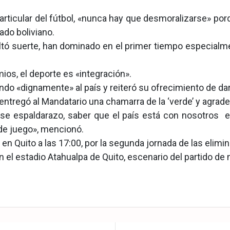
particular del fútbol, «nunca hay que desmoralizarse» p
ado boliviano.
faltó suerte, han dominado en el primer tiempo especialme
ios, el deporte es «integración».
ndo «dignamente» al país y reiteró su ofrecimiento de darl
o, entregó al Mandatario una chamarra de la ‘verde’ y agrad
 ese espaldarazo, saber que el país está con nosotro
 de juego», mencionó.
en Quito a las 17:00, por la segunda jornada de las elim
 el estadio Atahualpa de Quito, escenario del partido de