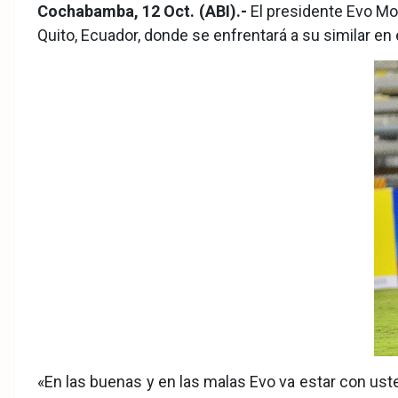
Fac
Twit
Wha
Cochabamba, 12 Oct. (ABI).-
El presidente Evo Mor
Quito, Ecuador, donde se enfrentará a su similar en 
eb
ter
tsA
ook
pp
«En las buenas y en las malas Evo va estar con usted