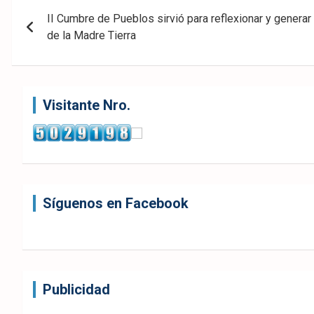
Navegación
ook
pp
II Cumbre de Pueblos sirvió para reflexionar y generar
de
de la Madre Tierra
entradas
Visitante Nro.
Síguenos en Facebook
Publicidad