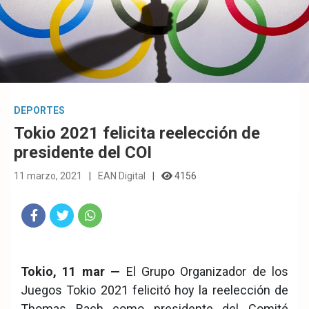
DEPORTES
Tokio 2021 felicita reelección de
presidente del COI
11 marzo, 2021
EAN Digital
4156
Fac
Twit
Wha
eb
ter
tsA
Tokio, 11 mar —
El Grupo Organizador de los
ook
pp
Juegos Tokio 2021 felicitó hoy la reelección de
Thomas Bach como presidente del Comité