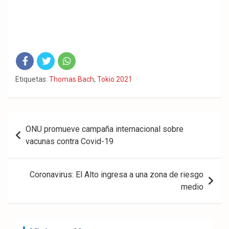
Fac
Twit
Wha
Etiquetas:
Thomas Bach
,
Tokio 2021
eb
ter
tsA
ook
pp
Navegación
ONU promueve campaña internacional sobre
de
vacunas contra Covid-19
entradas
Coronavirus: El Alto ingresa a una zona de riesgo
medio