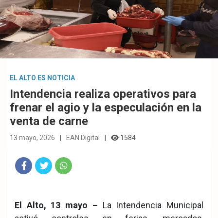
EL ALTO ES NOTICIA
Intendencia realiza operativos para
frenar el agio y la especulación en la
venta de carne
13 mayo, 2026
EAN Digital
1584
Fac
Twit
Wha
eb
ter
tsA
El Alto, 13 mayo –
La Intendencia Municipal
ook
pp