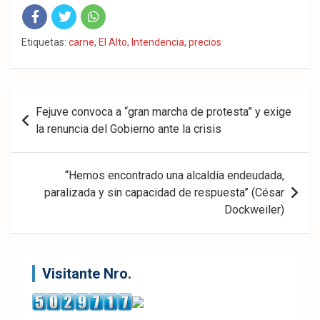
Fac
Twit
Wha
Etiquetas:
carne
,
El Alto
,
Intendencia
,
precios
eb
ter
tsA
ook
pp
Navegación
Fejuve convoca a “gran marcha de protesta” y exige
de
la renuncia del Gobierno ante la crisis
entradas
“Hemos encontrado una alcaldía endeudada,
paralizada y sin capacidad de respuesta” (César
Dockweiler)
Visitante Nro.