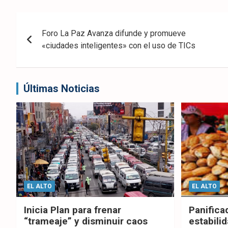
eb
ter
tsA
Navegación
ook
pp
Foro La Paz Avanza difunde y promueve
de
«ciudades inteligentes» con el uso de TICs
entradas
Últimas Noticias
EL ALTO
EL ALTO
Inicia Plan para frenar
Panifica
“trameaje” y disminuir caos
estabilid