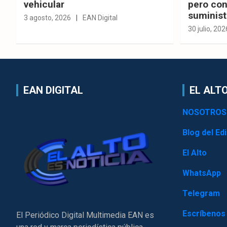
vehicular
pero con
suminist
3 agosto, 2026
EAN Digital
30 julio, 202
EAN DIGITAL
EL ALTO
NOSOTROS
Blog del Edi
El Alto
WhatsApp
Telegram
Escríbenos
El Periódico Digital Multimedia EAN es