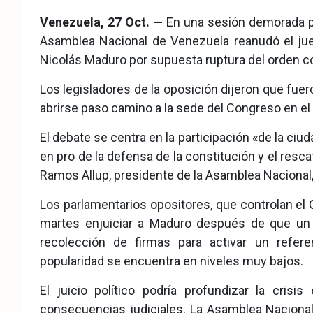
eb
ter
tsA
Venezuela, 27 Oct. —
En una sesión demorada por
ook
pp
Asamblea Nacional de Venezuela reanudó el jueve
Nicolás Maduro por supuesta ruptura del orden co
Los legisladores de la oposición dijeron que fue
abrirse paso camino a la sede del Congreso en el
El debate se centra en la participación «de la c
en pro de la defensa de la constitución y el resca
Ramos Allup, presidente de la Asamblea Nacional, a
Los parlamentarios opositores, que controlan el 
martes enjuiciar a Maduro después de que un t
recolección de firmas para activar un refer
popularidad se encuentra en niveles muy bajos.
El juicio político podría profundizar la cri
consecuencias judiciales. La Asamblea Nacional 