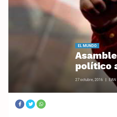
EL MUNDO
Asamblea
político
27 octubre, 2016
EAN 
Fac
Twit
Wha