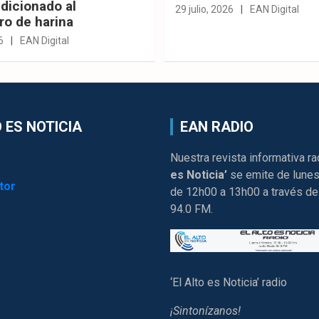
dicionado al
29 julio, 2026
EAN Digital
ro de harina
6
EAN Digital
 ES NOTICIA
EAN RADIO
Nuestra revista informativa ra
es Noticia’
se emite de lunes
tor
de 12h00 a 13h00 a través de
94.0 FM.
‘El Alto es Noticia’ radio
¡Sintonízanos!