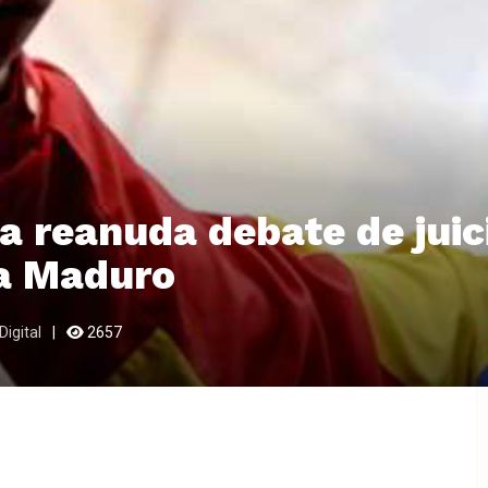
 reanuda debate de juic
 a Maduro
Digital
2657