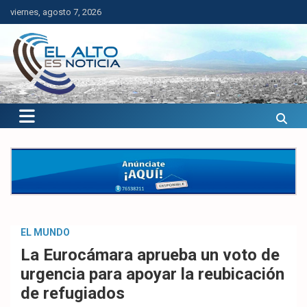
Saltar
viernes, agosto 7, 2026
al
contenido
El Alto es Noticia
Últimas noticias de El Alto, Bolivia y el mundo.
EL MUNDO
La Eurocámara aprueba un voto de
urgencia para apoyar la reubicación
de refugiados