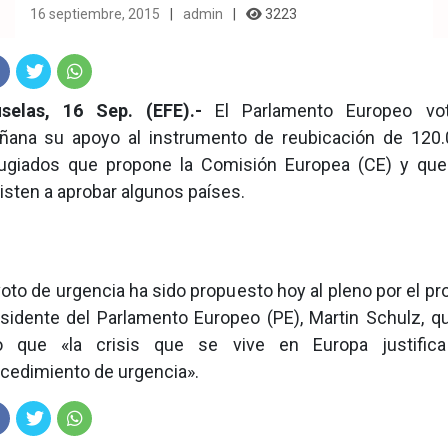
16 septiembre, 2015
admin
3223
c
Twit
Wha
uselas, 16 Sep. (EFE).-
El Parlamento Europeo vot
ñana su apoyo al instrumento de reubicación de 120.
ter
tsA
fugiados que propone la Comisión Europea (CE) y que
k
pp
isten a aprobar algunos países.
voto de urgencia ha sido propuesto hoy al pleno por el pr
sidente del Parlamento Europeo (PE), Martin Schulz, q
jo que «la crisis que se vive en Europa justifica
cedimiento de urgencia».