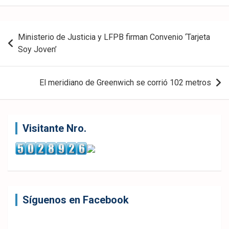
c
Twit
Wha
ter
tsA
Navegación
Ministerio de Justicia y LFPB firman Convenio ‘Tarjeta
k
pp
de
Soy Joven’
entradas
El meridiano de Greenwich se corrió 102 metros
Visitante Nro.
Síguenos en Facebook