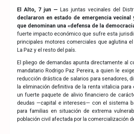
eb
ter
tsA
El Alto, 7 jun —
Las juntas vecinales del Distr
ook
pp
declararon en estado de emergencia vecinal y
que denominan una «defensa de la democraci
fuerte impacto económico que sufre esta jurisdicc
principales motores comerciales que aglutina el
La Paz y el resto del país.
El pliego de demandas apunta directamente al c
mandatario Rodrigo Paz Pereira, a quien le exige
reducción drástica de salarios para senadores, d
la eliminación definitiva de la renta vitalicia pa
un fuerte paquete de alivio financiero de carác
deudas —capital e intereses— con el sistema ban
para familias en situación de extrema vulnerab
población civil afectada por la comercialización d