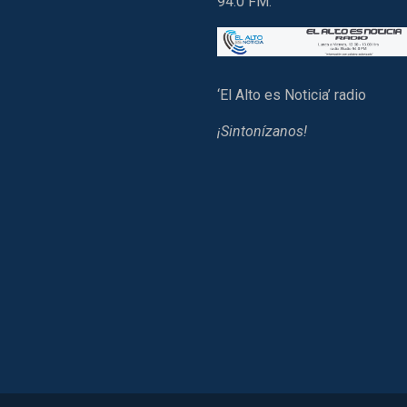
94.0 FM.
‘El Alto es Noticia’ radio
¡Sintonízanos!