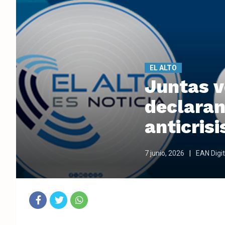
EL ALTO
Juntas v
declaran
anticrisi
7 junio, 2026
EAN Digit
Fac
Twit
Wha