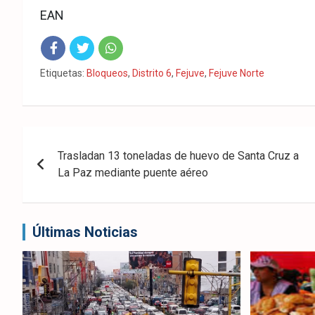
EAN
Fac
Twit
Wha
Etiquetas:
Bloqueos
,
Distrito 6
,
Fejuve
,
Fejuve Norte
eb
ter
tsA
ook
pp
Navegación
Trasladan 13 toneladas de huevo de Santa Cruz a
de
La Paz mediante puente aéreo
entradas
Últimas Noticias