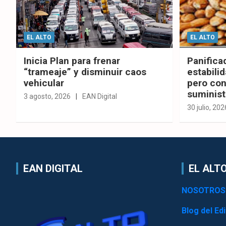
EL ALTO
EL ALTO
Inicia Plan para frenar
Panifica
“trameaje” y disminuir caos
estabilid
vehicular
pero con
suminist
3 agosto, 2026
EAN Digital
30 julio, 202
EAN DIGITAL
EL ALTO
NOSOTROS
Blog del Edi