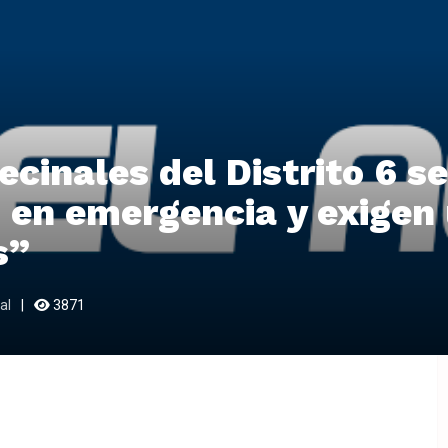
ecinales del Distrito 6 se
 en emergencia y exigen
s”
al
3871