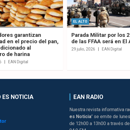
EL ALTO
dores garantizan
Parada Militar por los 
ad en el precio del pan,
de las FFAA será en El 
dicionado al
29 julio, 2026
EAN Digital
ro de harina
6
EAN Digital
 ES NOTICIA
EAN RADIO
Nuestra revista informativa ra
es Noticia’
se emite de lunes
tor
de 12h00 a 13h00 a través de