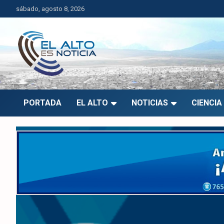
Saltar
sábado, agosto 8, 2026
al
contenido
El Alto es Noticia
Últimas noticias de El Alto, Bolivia y el mundo.
PORTADA
EL ALTO
NOTICIAS
CIENCIA