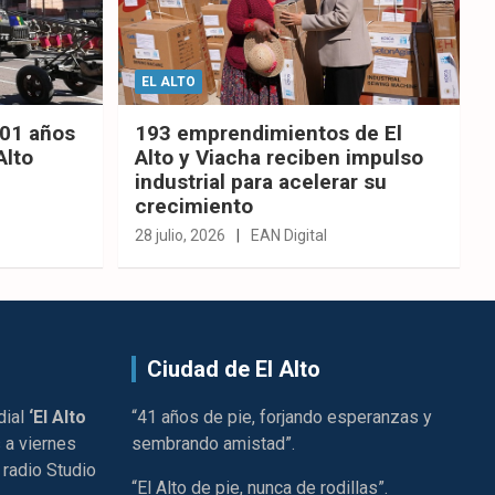
EL ALTO
201 años
193 emprendimientos de El
Alto
Alto y Viacha reciben impulso
industrial para acelerar su
crecimiento
28 julio, 2026
EAN Digital
Ciudad de El Alto
dial
‘El Alto
“41 años de pie, forjando esperanzas y
 a viernes
sembrando amistad”.
 radio Studio
“El Alto de pie, nunca de rodillas”.