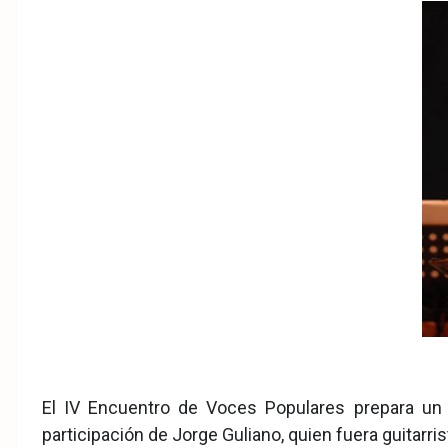
eb
ter
tsA
ook
pp
El IV Encuentro de Voces Populares prepara un 
participación de Jorge Guliano, quien fuera guitarri