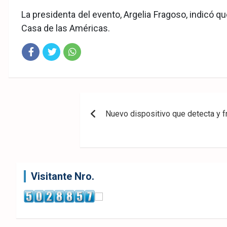
La presidenta del evento, Argelia Fragoso, indicó q
Casa de las Américas.
Fac
Twit
Wha
eb
ter
tsA
Navegación
ook
pp
Nuevo dispositivo que detecta y f
de
entradas
Visitante Nro.