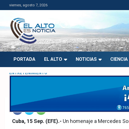
Saltar
viernes, agosto 7, 2026
al
contenido
El Alto es Noticia
Últimas noticias de El Alto, Bolivia y el mundo.
PORTADA
EL ALTO
NOTICIAS
CIENCIA
ENTRETENIMIENTO
IV Encuentro de Voces
15 septiembre, 2015
admin
5129
Fac
Twit
Wha
Cuba, 15 Sep. (EFE).-
Un homenaje a Mercedes Sosa 