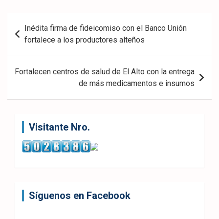
ook
pp
Navegación
Inédita firma de fideicomiso con el Banco Unión
de
fortalece a los productores alteños
entradas
Fortalecen centros de salud de El Alto con la entrega
de más medicamentos e insumos
Visitante Nro.
Síguenos en Facebook