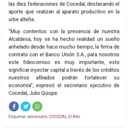
las diez federaciones de Cocedal, destacando el
aporte que realizan al aparato productivo en la
urbe alteña.
“Muy contentos con la presencia de nuestra
Alcaldesa, hoy se ha hecho realidad un sueño
anhelado desde hace mucho tiempo, la firma de
contrato con el Banco Unión S.A., para nosotros
este fideicomiso es muy importante, esto
significar inyectar capital a través de los créditos
nuestros afiliados podrán fortalecer su
economía”, expresó el secretario ejecutivo de
Cocedal, Julio Quispe.
Fac
Twit
Wha
Etiquetas:
aniversario
,
COCEDAL
,
El Alto
eb
ter
tsA