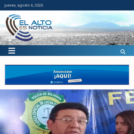
Saltar
jueves, agosto 6, 2026
al
contenido
El Alto es Noticia
Últimas noticias de El Alto, Bolivia y el mundo.