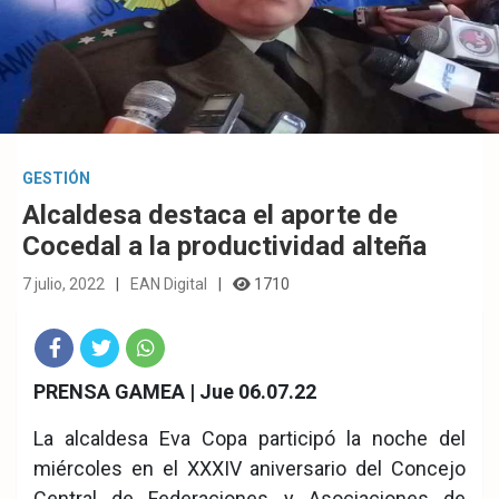
GESTIÓN
Alcaldesa destaca el aporte de
Cocedal a la productividad alteña
7 julio, 2022
EAN Digital
1710
Fac
Twit
Wha
PRENSA GAMEA | Jue 06.07.22
eb
ter
tsA
La alcaldesa Eva Copa participó la noche del
ook
pp
miércoles en el XXXIV aniversario del Concejo
Central de Federaciones y Asociaciones de