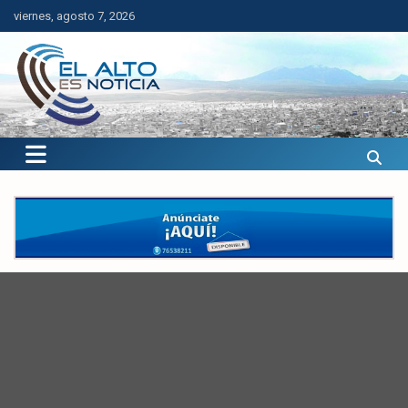
Saltar
viernes, agosto 7, 2026
al
contenido
El Alto es Noticia
Últimas noticias de El Alto, Bolivia y el mundo.