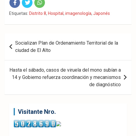
Fac
Twit
Wha
Etiquetas:
Distrito 8
,
Hospital
,
imagenología
,
Japonés
eb
ter
tsA
ook
pp
Navegación
Socializan Plan de Ordenamiento Territorial de la
de
ciudad de El Alto
entradas
Hasta el sábado, casos de viruela del mono subían a
14 y Gobierno refuerza coordinación y mecanismos
de diagnóstico
Visitante Nro.