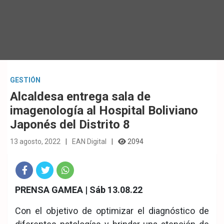
GESTIÓN
Alcaldesa entrega sala de
imagenología al Hospital Boliviano
Japonés del Distrito 8
13 agosto, 2022
EAN Digital
2094
Fac
Twit
Wha
PRENSA GAMEA | Sáb 13.08.22
eb
ter
tsA
Con el objetivo de optimizar el diagnóstico de
ook
pp