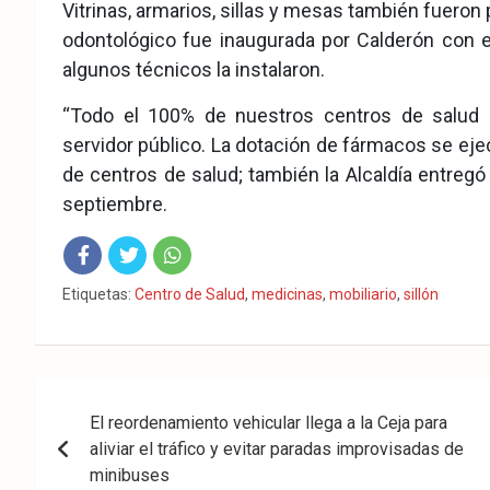
Vitrinas, armarios, sillas y mesas también fueron p
odontológico fue inaugurada por Calderón con el
algunos técnicos la instalaron.
“Todo el 100% de nuestros centros de salud e
servidor público. La dotación de fármacos se ejec
de centros de salud; también la Alcaldía entregó 
septiembre.
Fac
Twit
Wha
Etiquetas:
Centro de Salud
,
medicinas
,
mobiliario
,
sillón
eb
ter
tsA
ook
pp
Navegación
El reordenamiento vehicular llega a la Ceja para
de
aliviar el tráfico y evitar paradas improvisadas de
entradas
minibuses