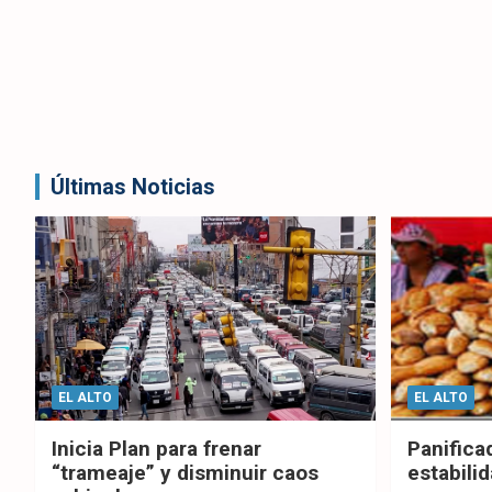
Últimas Noticias
EL ALTO
EL ALTO
Inicia Plan para frenar
Panifica
“trameaje” y disminuir caos
estabilid