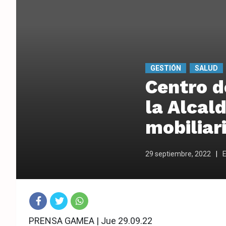
GESTIÓN
SALUD
Centro d
la Alcal
mobiliar
29 septiembre, 2022
E
Fac
Twit
Wha
PRENSA GAMEA | Jue 29.09.22