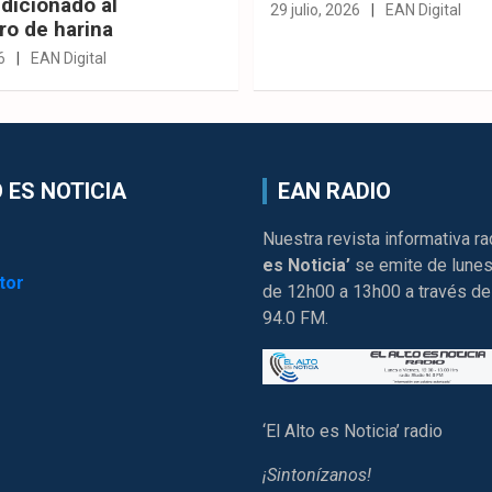
dicionado al
29 julio, 2026
EAN Digital
ro de harina
6
EAN Digital
 ES NOTICIA
EAN RADIO
Nuestra revista informativa ra
es Noticia’
se emite de lunes
tor
de 12h00 a 13h00 a través de
94.0 FM.
‘El Alto es Noticia’ radio
¡Sintonízanos!