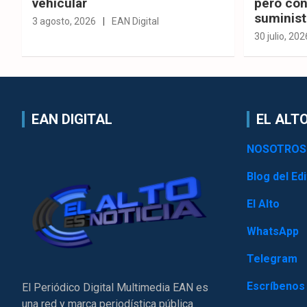
vehicular
pero con
suminist
3 agosto, 2026
EAN Digital
30 julio, 202
EAN DIGITAL
EL ALTO
NOSOTROS
Blog del Edi
El Alto
WhatsApp
Telegram
Escríbenos
El Periódico Digital Multimedia EAN es
una red y marca periodística pública