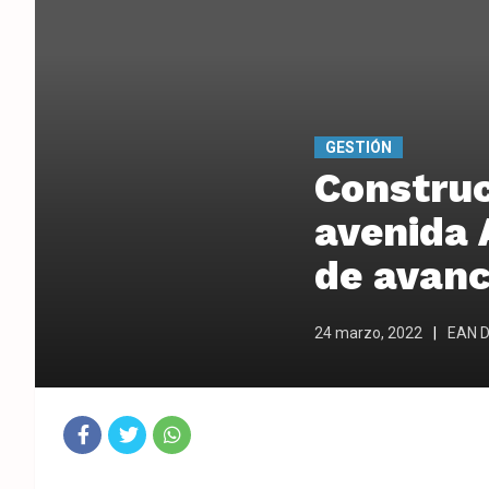
GESTIÓN
Construc
avenida 
de avanc
24 marzo, 2022
EAN Di
Fac
Twit
Wha