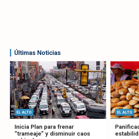
Últimas Noticias
EL ALTO
EL ALTO
Inicia Plan para frenar
Panifica
“trameaje” y disminuir caos
estabilid