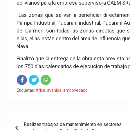
bolivianos para la empresa supervisora CAEM SRL
“Las zonas que se van a beneficiar directam
Pampa Industrial, Pucarani industrial, Pucarani A
del Carmen, son todas las zonas directas que se
ellas, ellas están dentro del área de influencia qu
Nava.
Finalizó que la entrega de la obra está prevista 
los 750 días calendarios de ejecución de trabajo
Fac
Twit
Wha
Etiquetas:
Arica
,
avenida
,
embovedado
eb
ter
tsA
ook
pp
Navegación
Realizan trabajos de mantenimiento en sectores
de