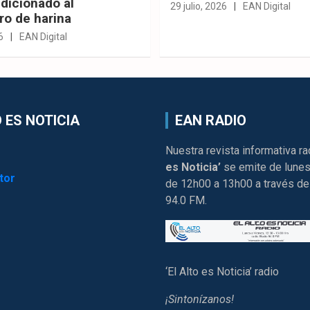
dicionado al
29 julio, 2026
EAN Digital
ro de harina
6
EAN Digital
 ES NOTICIA
EAN RADIO
Nuestra revista informativa ra
es Noticia’
se emite de lunes
tor
de 12h00 a 13h00 a través de
94.0 FM.
‘El Alto es Noticia’ radio
¡Sintonízanos!