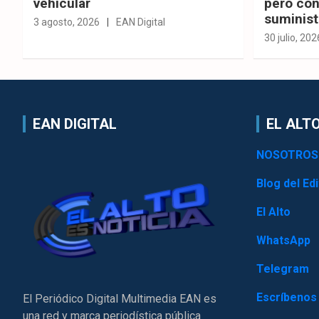
vehicular
pero con
suminist
3 agosto, 2026
EAN Digital
30 julio, 202
EAN DIGITAL
EL ALTO
NOSOTROS
Blog del Edi
El Alto
WhatsApp
Telegram
Escríbenos
El Periódico Digital Multimedia EAN es
una red y marca periodística pública