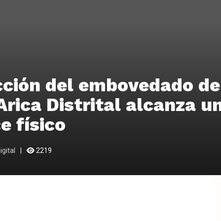
ción del embovedado de
Arica Distrital alcanza u
e físico
gital
2219