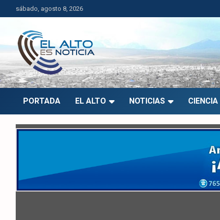
Saltar
sábado, agosto 8, 2026
al
contenido
El Alto es Noticia
Últimas noticias de El Alto, Bolivia y el mundo.
PORTADA
EL ALTO
NOTICIAS
CIENCIA