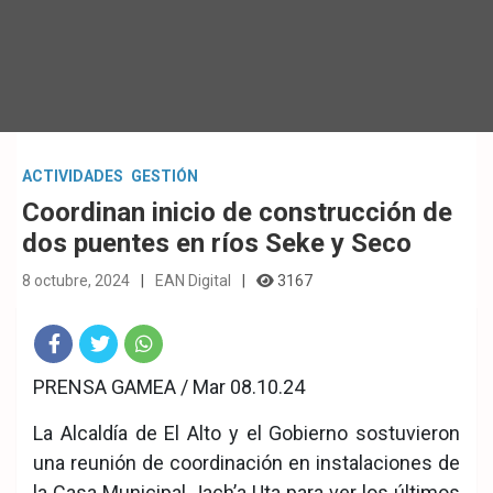
ACTIVIDADES
GESTIÓN
Coordinan inicio de construcción de
dos puentes en ríos Seke y Seco
8 octubre, 2024
EAN Digital
3167
Fac
Twit
Wha
PRENSA GAMEA / Mar 08.10.24
eb
ter
tsA
La Alcaldía de El Alto y el Gobierno sostuvieron
ook
pp
una reunión de coordinación en instalaciones de
la Casa Municipal Jach’a Uta para ver los últimos