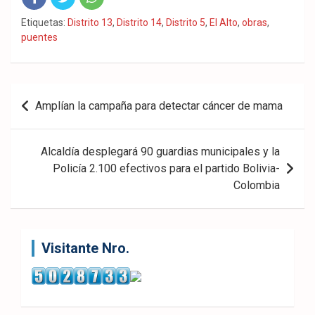
Fac
Twit
Wha
Etiquetas:
Distrito 13
,
Distrito 14
,
Distrito 5
,
El Alto
,
obras
,
puentes
eb
ter
tsA
ook
pp
Navegación
Amplían la campaña para detectar cáncer de mama
de
entradas
Alcaldía desplegará 90 guardias municipales y la
Policía 2.100 efectivos para el partido Bolivia-
Colombia
Visitante Nro.