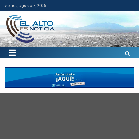
Saltar
viernes, agosto 7, 2026
al
contenido
El Alto es Noticia
Últimas noticias de El Alto, Bolivia y el mundo.