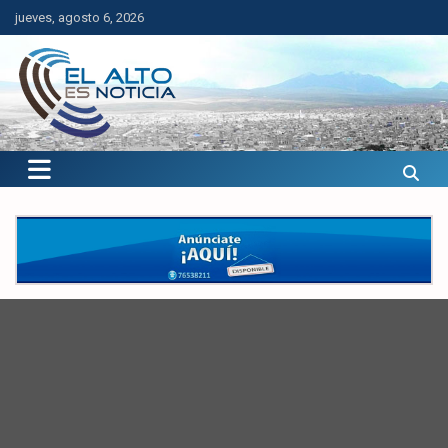
Saltar
jueves, agosto 6, 2026
al
contenido
El Alto es Noticia
Últimas noticias de El Alto, Bolivia y el mundo.