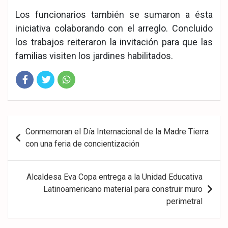
Los funcionarios también se sumaron a ésta
iniciativa colaborando con el arreglo. Concluido
los trabajos reiteraron la invitación para que las
familias visiten los jardines habilitados.
Fac
Twit
Wha
eb
ter
tsA
Navegación
Conmemoran el Día Internacional de la Madre Tierra
ook
pp
de
con una feria de concientización
entradas
Alcaldesa Eva Copa entrega a la Unidad Educativa
Latinoamericano material para construir muro
perimetral