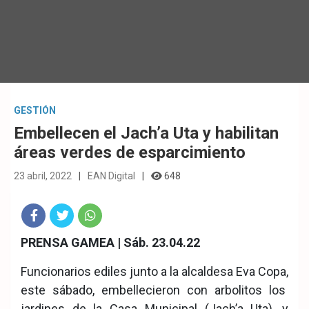
GESTIÓN
Embellecen el Jach’a Uta y habilitan
áreas verdes de esparcimiento
23 abril, 2022
EAN Digital
648
Fac
Twit
Wha
PRENSA GAMEA | Sáb. 23.04.22
eb
ter
tsA
Funcionarios ediles junto a la alcaldesa Eva Copa,
ook
pp
este sábado, embellecieron con arbolitos los
jardines de la Casa Municipal (Jach’a Uta), y