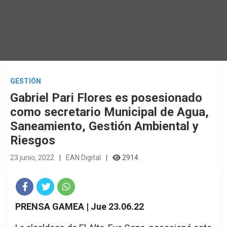
GESTIÓN
Gabriel Pari Flores es posesionado
como secretario Municipal de Agua,
Saneamiento, Gestión Ambiental y
Riesgos
23 junio, 2022
EAN Digital
2914
Fac
Twit
Wha
PRENSA GAMEA | Jue 23.06.22
eb
ter
tsA