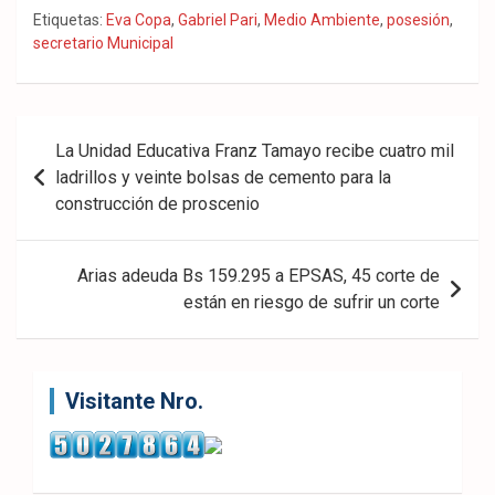
Fac
Twit
Wha
Etiquetas:
Eva Copa
,
Gabriel Pari
,
Medio Ambiente
,
posesión
,
secretario Municipal
eb
ter
tsA
ook
pp
Navegación
La Unidad Educativa Franz Tamayo recibe cuatro mil
de
ladrillos y veinte bolsas de cemento para la
construcción de proscenio
entradas
Arias adeuda Bs 159.295 a EPSAS, 45 corte de
están en riesgo de sufrir un corte
Visitante Nro.