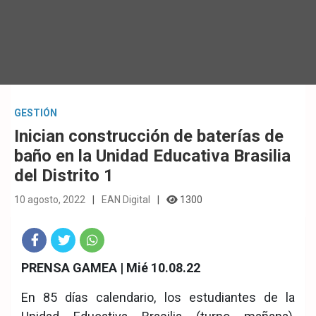
GESTIÓN
Inician construcción de baterías de
baño en la Unidad Educativa Brasilia
del Distrito 1
10 agosto, 2022
EAN Digital
1300
Fac
Twit
Wha
PRENSA GAMEA | Mié 10.08.22
eb
ter
tsA
En 85 días calendario, los estudiantes de la
ook
pp