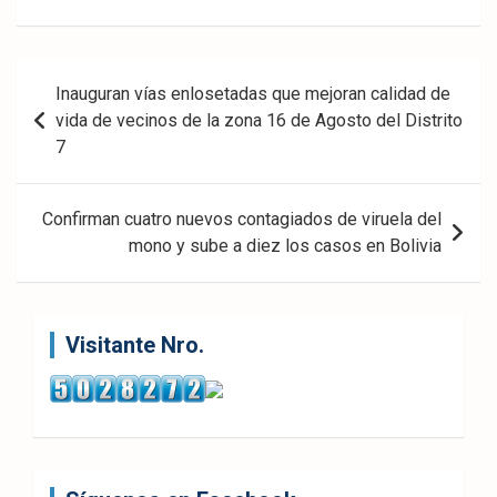
eb
ter
tsA
ook
pp
Navegación
Inauguran vías enlosetadas que mejoran calidad de
de
vida de vecinos de la zona 16 de Agosto del Distrito
7
entradas
Confirman cuatro nuevos contagiados de viruela del
mono y sube a diez los casos en Bolivia
Visitante Nro.