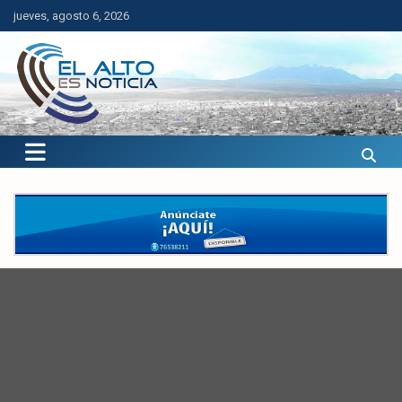
Saltar
jueves, agosto 6, 2026
al
contenido
El Alto es Noticia
Últimas noticias de El Alto, Bolivia y el mundo.