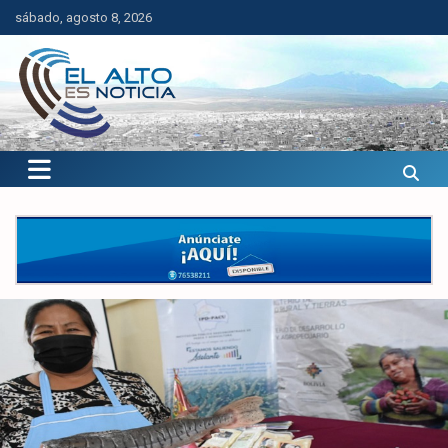
Saltar
sábado, agosto 8, 2026
al
contenido
El Alto es Noticia
Últimas noticias de El Alto, Bolivia y el mundo.