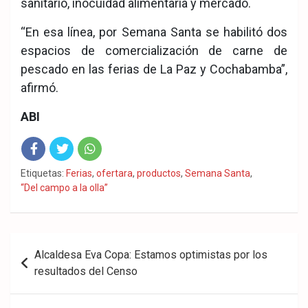
sanitario, inocuidad alimentaria y mercado.
“En esa línea, por Semana Santa se habilitó dos
espacios de comercialización de carne de
pescado en las ferias de La Paz y Cochabamba”,
afirmó.
ABI
Fac
Twit
Wha
Etiquetas:
Ferias
,
ofertara
,
productos
,
Semana Santa
,
“Del campo a la olla”
eb
ter
tsA
ook
pp
Navegación
Alcaldesa Eva Copa: Estamos optimistas por los
de
resultados del Censo
entradas