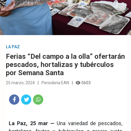
LA PAZ
Ferias “Del campo a la olla” ofertarán
pescados, hortalizas y tubérculos
por Semana Santa
25 marzo, 2024
Periodista EAN
5603
Fac
Twit
Wha
eb
ter
tsA
La Paz, 25 mar —
Una variedad de pescados,
ook
pp