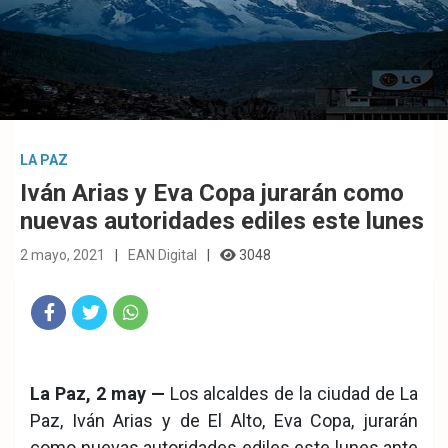
LA PAZ
Iván Arias y Eva Copa jurarán como
nuevas autoridades ediles este lunes
2 mayo, 2021
EAN Digital
3048
Fac
Twit
Wha
eb
ter
tsA
La Paz, 2 may —
Los alcaldes de la ciudad de La
ook
pp
Paz, Iván Arias y de El Alto, Eva Copa, jurarán
como nuevas autoridades ediles este lunes ante