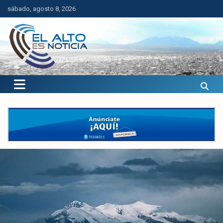
Saltar
sábado, agosto 8, 2026
al
contenido
El Alto es Noticia
Últimas noticias de El Alto, Bolivia y el mundo.