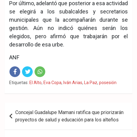
Por último, adelantó que posterior a esa actividad
se elegirá a los subalcaldes y secretarios
municipales que la acompañarán durante se
gestión. Aún no indicó quiénes serán los
elegidos, pero afirmó que trabajarán por el
desarrollo de esa urbe.
ANF
Fac
Twit
Wha
Etiquetas:
El Alto
,
Eva Copa
,
Iván Arias
,
La Paz
,
posesión
eb
ter
tsA
ook
pp
Navegación
Concejal Guadalupe Mamani ratifica que priorizarán
de
proyectos de salud y educación para los alteños
entradas