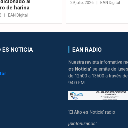
dicionado al
29 julio, 2026
EAN Digital
ro de harina
6
EAN Digital
 ES NOTICIA
EAN RADIO
Nuestra revista informativa ra
es Noticia’
se emite de lunes
tor
de 12h00 a 13h00 a través de
94.0 FM.
‘El Alto es Noticia’ radio
¡Sintonízanos!