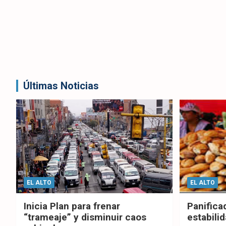
Últimas Noticias
EL ALTO
EL ALTO
Inicia Plan para frenar
Panifica
“trameaje” y disminuir caos
estabilid