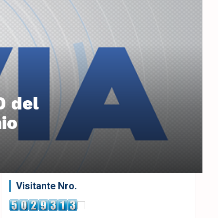
0 del
io
Visitante Nro.