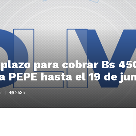
plazo para cobrar Bs 45
 PEPE hasta el 19 de jun
al
2635