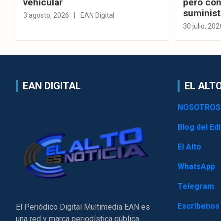
vehicular
pero con
suminist
3 agosto, 2026
EAN Digital
30 julio, 202
EAN DIGITAL
EL ALTO
NOSOTROS
Blog del Edi
El Alto
WhatsApp
Telegram
Escríbenos
El Periódico Digital Multimedia EAN es
una red y marca periodística pública