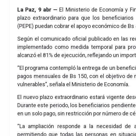
eb
ter
tsA
La Paz, 9 abr —
El Ministerio de Economía y Fi
ook
pp
plazo extraordinario para que los beneficiari
(PEPE) puedan cobrar el apoyo económico de Bs
Según el comunicado oficial publicado en las red
implementado como medida temporal para prote
alcanzó el 81% de ejecución, reflejando un importa
“El programa contempló la entrega de un beneficio 
pagos mensuales de Bs 150, con el objetivo de 
vulnerables”, señala el Ministerio de Economía.
El nuevo plazo extraordinario estará vigente des
Durante este periodo, los beneficiarios pendient
en un solo pago, sin restricción por número de cé
“La ampliación responde a la necesidad de a
permitiendo que todas las personas en situaci