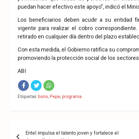
puedan hacer efectivo este apoyo”, indicó el Minis
Los beneficiarios deben acudir a su entidad fi
vigente para realizar el cobro correspondiente.
retirado en cualquier día dentro del plazo establec
Con esta medida, el Gobierno ratifica su comprom
promoviendo la protección social de los sectores
ABI
Fac
Twit
Wha
Etiquetas:
bono
,
Pepe
,
programa
eb
ter
tsA
ook
pp
Navegación
Entel impulsa el talento joven y fortalece el
de