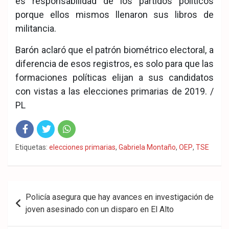
es responsabilidad de los partidos políticos
porque ellos mismos llenaron sus libros de
militancia.
Barón aclaró que el patrón biométrico electoral, a
diferencia de esos registros, es solo para que las
formaciones políticas elijan a sus candidatos
con vistas a las elecciones primarias de 2019. /
PL
Fac
Twit
Wha
Etiquetas:
elecciones primarias
,
Gabriela Montaño
,
OEP
,
TSE
eb
ter
tsA
ook
pp
Navegación
Policía asegura que hay avances en investigación de
de
joven asesinado con un disparo en El Alto
entradas