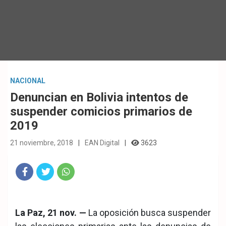
NACIONAL
Denuncian en Bolivia intentos de
suspender comicios primarios de
2019
21 noviembre, 2018
EAN Digital
3623
Fac
Twit
Wha
eb
ter
tsA
La Paz, 21 nov. —
La oposición busca suspender
ook
pp