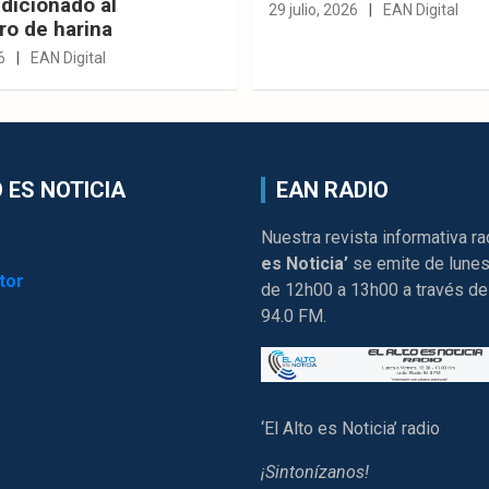
dicionado al
29 julio, 2026
EAN Digital
ro de harina
6
EAN Digital
 ES NOTICIA
EAN RADIO
Nuestra revista informativa ra
es Noticia’
se emite de lunes
tor
de 12h00 a 13h00 a través de
94.0 FM.
‘El Alto es Noticia’ radio
¡Sintonízanos!