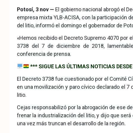
eb
ter
tsA
Potosí, 3 nov —
El gobierno nacional abrogó el D
ook
pp
empresa mixta YLB-ACISA, con la participación de 
del litio, informó el domingo el gobernador de Pot
«Hemos recibido el Decreto Supremo 4070 por el 
3738 del 7 de diciembre de 2018, lamentable
conferencia de prensa.
*** SIGUE LAS ÚLTIMAS NOTICIAS DES
El Decreto 3738 fue cuestionado por el Comité Cí
en una movilización y paro cívico declarado el 7 
litio.
Cejas responsabilizó por la abrogación de ese d
frenar la industrialización del litio, y dijo que 
una vez más truncan el desarrollo de la región.