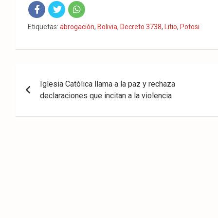
Fac
Twit
Wha
Etiquetas:
abrogación
,
Bolivia
,
Decreto 3738
,
Litio
,
Potosi
eb
ter
tsA
ook
pp
Navegación
Iglesia Católica llama a la paz y rechaza
de
declaraciones que incitan a la violencia
entradas