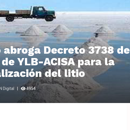
 abroga Decreto 3738 de
 de YLB-ACISA para la
lización del litio
 Digital
4954