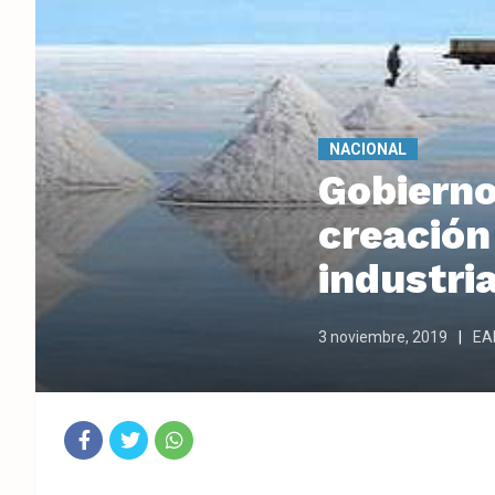
NACIONAL
Gobierno
creación
industria
3 noviembre, 2019
EAN
Fac
Twit
Wha