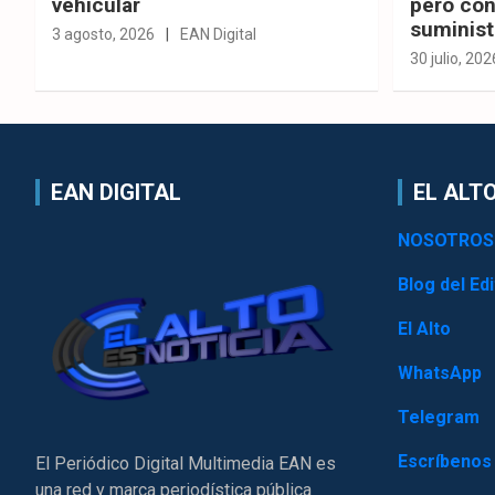
vehicular
pero con
suminist
3 agosto, 2026
EAN Digital
30 julio, 202
EAN DIGITAL
EL ALTO
NOSOTROS
Blog del Edi
El Alto
WhatsApp
Telegram
Escríbenos
El Periódico Digital Multimedia EAN es
una red y marca periodística pública