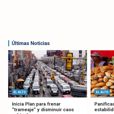
Últimas Noticias
EL ALTO
EL ALTO
Inicia Plan para frenar
Panifica
“trameaje” y disminuir caos
estabilid