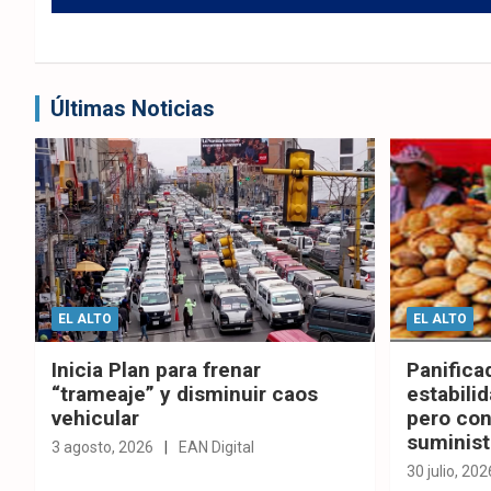
Últimas Noticias
EL ALTO
EL ALTO
Inicia Plan para frenar
Panifica
“trameaje” y disminuir caos
estabilid
vehicular
pero con
suminist
3 agosto, 2026
EAN Digital
30 julio, 202