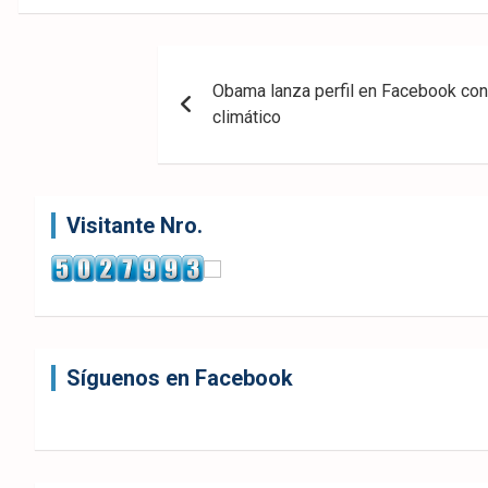
eb
ter
tsA
Navegación
ook
pp
Obama lanza perfil en Facebook co
de
climático
entradas
Visitante Nro.
Síguenos en Facebook