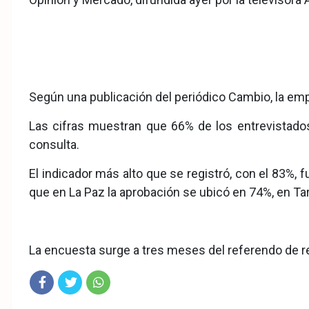
eb
ter
tsA
ook
pp
Según una publicación del periódico Cambio, la emp
Las cifras muestran que 66% de los entrevistados
consulta.
El indicador más alto que se registró, con el 83%
que en La Paz la aprobación se ubicó en 74%, en Tar
La encuesta surge a tres meses del referendo de ref
Fac
Twit
Wha