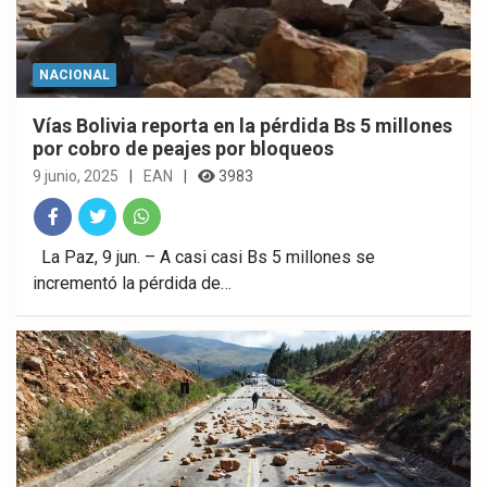
NACIONAL
Vías Bolivia reporta en la pérdida Bs 5 millones
por cobro de peajes por bloqueos
9 junio, 2025
EAN
3983
Fac
Twitt
What
La Paz, 9 jun. – A casi casi Bs 5 millones se
incrementó la pérdida de…
ebo
er
sAp
ok
p