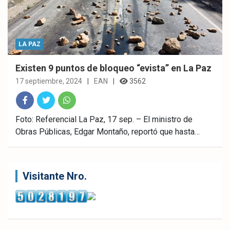
LA PAZ
Existen 9 puntos de bloqueo “evista” en La Paz
17 septiembre, 2024
EAN
3562
Fac
Twitt
What
Foto: Referencial La Paz, 17 sep. – El ministro de
Obras Públicas, Edgar Montaño, reportó que hasta…
ebo
er
sAp
ok
p
Visitante Nro.