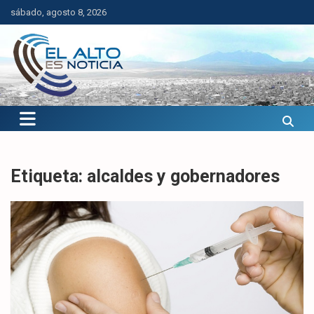
Saltar
sábado, agosto 8, 2026
al
contenido
El Alto es Noticia
Últimas noticias de El Alto, Bolivia y el mundo.
Etiqueta:
alcaldes y gobernadores