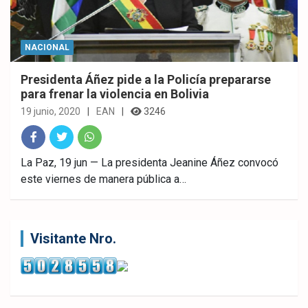
NACIONAL
Presidenta Áñez pide a la Policía prepararse
para frenar la violencia en Bolivia
19 junio, 2020
EAN
3246
Fac
Twitt
What
La Paz, 19 jun — La presidenta Jeanine Áñez convocó
este viernes de manera pública a…
ebo
er
sAp
ok
p
Visitante Nro.