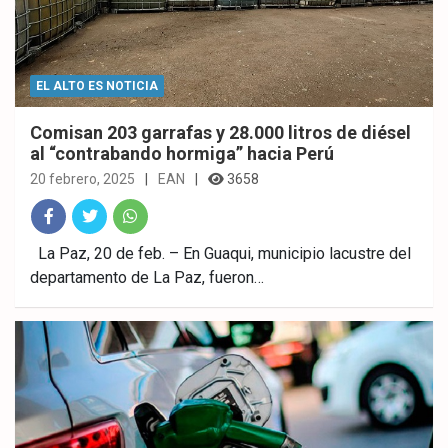
EL ALTO ES NOTICIA
Comisan 203 garrafas y 28.000 litros de diésel
al “contrabando hormiga” hacia Perú
20 febrero, 2025
EAN
3658
Fac
Twitt
What
La Paz, 20 de feb. – En Guaqui, municipio lacustre del
departamento de La Paz, fueron…
ebo
er
sAp
ok
p