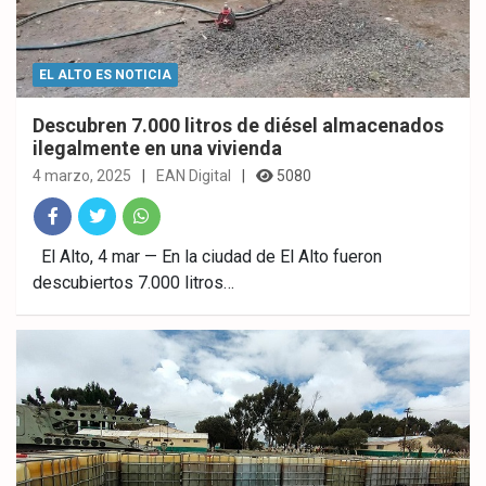
EL ALTO ES NOTICIA
Descubren 7.000 litros de diésel almacenados
ilegalmente en una vivienda
4 marzo, 2025
EAN Digital
5080
Fac
Twitt
What
El Alto, 4 mar — En la ciudad de El Alto fueron
descubiertos 7.000 litros…
ebo
er
sAp
ok
p