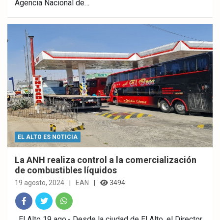
Agencia Nacional de…
ebo
er
sAp
ok
p
EL ALTO ES NOTICIA
La ANH realiza control a la comercialización
de combustibles líquidos
19 agosto, 2024
EAN
3494
Fac
Twitt
What
El Alto 19 ago.- Desde la ciudad de El Alto, el Director