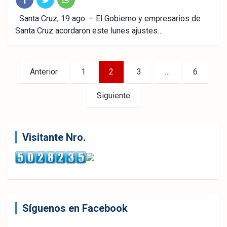
Fac
Twitt
What
Santa Cruz, 19 ago. – El Gobierno y empresarios de
Santa Cruz acordaron este lunes ajustes…
ebo
er
sAp
ok
p
Paginación
Anterior
1
2
3
…
6
de
Siguiente
entradas
Visitante Nro.
Síguenos en Facebook