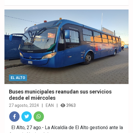
ok
p
EL ALTO
Buses municipales reanudan sus servicios
desde el miércoles
27 agosto, 2024
EAN
3963
Fac
Twitt
What
El Alto, 27 ago.- La Alcaldía de El Alto gestionó ante la