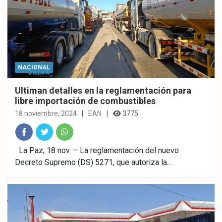
NACIONAL
Ultiman detalles en la reglamentación para
libre importación de combustibles
18 noviembre, 2024
EAN
3775
Fac
Twitt
What
La Paz, 18 nov. – La reglamentación del nuevo
Decreto Supremo (DS) 5271, que autoriza la…
ebo
er
sAp
ok
p