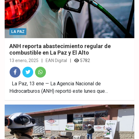
LA PAZ
ANH reporta abastecimiento regular de
combustible en La Paz y El Alto
13 enero, 2025
EAN Digital
5782
Fac
Twitt
What
La Paz, 13 ene — La Agencia Nacional de
Hidrocarburos (ANH) reportó este lunes que…
ebo
er
sAp
ok
p