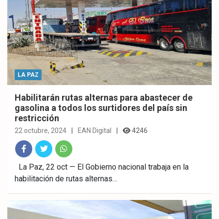
LA PAZ
Habilitarán rutas alternas para abastecer de
gasolina a todos los surtidores del país sin
restricción
22 octubre, 2024
EAN Digital
4246
Fac
Twitt
What
La Paz, 22 oct — El Gobierno nacional trabaja en la
habilitación de rutas alternas…
ebo
er
sAp
ok
p