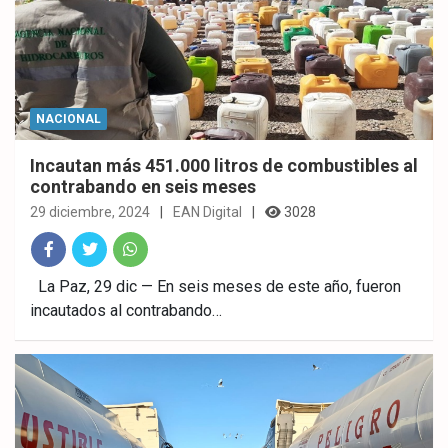
NACIONAL
Incautan más 451.000 litros de combustibles al
contrabando en seis meses
29 diciembre, 2024
EAN Digital
3028
Fac
Twitt
What
La Paz, 29 dic — En seis meses de este año, fueron
incautados al contrabando…
ebo
er
sAp
ok
p