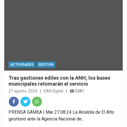
ACTIVIDADES
GESTIÓN
Tras gestiones ediles con la ANH, los buses
municipales retomarán el servicio
27 agosto, 2024
EAN Digital
3381
Fac
Twitt
What
PRENSA GAMEA | Mar 27.08.24 La Alcaldía de El Alto
gestionó ante la Agencia Nacional de…
ebo
er
sAp