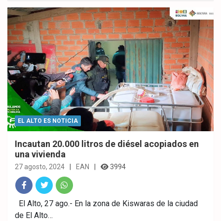
ok
p
EL ALTO ES NOTICIA
Incautan 20.000 litros de diésel acopiados en
una vivienda
27 agosto, 2024
EAN
3994
Fac
Twitt
What
El Alto, 27 ago.- En la zona de Kiswaras de la ciudad
de El Alto…
ebo
er
sAp