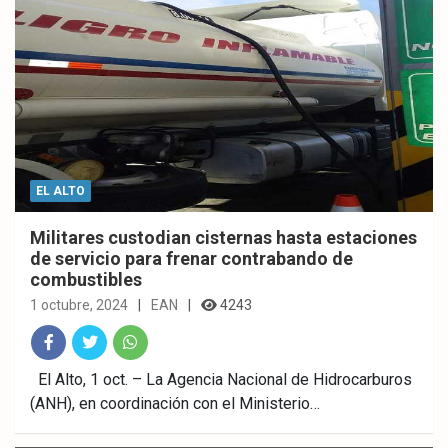
EL ALTO
Militares custodian cisternas hasta estaciones
de servicio para frenar contrabando de
combustibles
1 octubre, 2024
EAN
4243
Fac
Twitt
What
El Alto, 1 oct. – La Agencia Nacional de Hidrocarburos
(ANH), en coordinación con el Ministerio…
ebo
er
sAp
ok
p