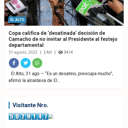
EL ALTO
Copa califica de ‘desatinada’ decisión de
Camacho de no invitar al Presidente al festejo
departamental
31 agosto, 2022
EAN
3414
Fac
Twitt
What
El Alto, 31 ago — “Es un desatino, preocupa mucho”,
afirmó la alcaldesa de El…
ebo
er
sAp
ok
p
Visitante Nro.