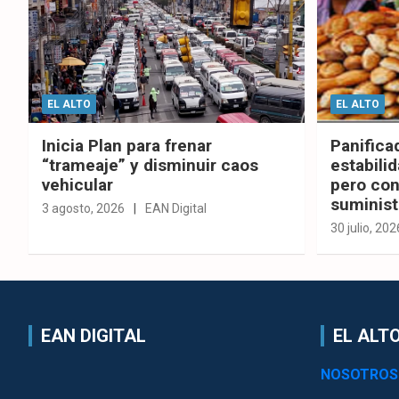
EL ALTO
EL ALTO
Inicia Plan para frenar
Panifica
“trameaje” y disminuir caos
estabilid
vehicular
pero con
suminist
3 agosto, 2026
EAN Digital
30 julio, 202
EAN DIGITAL
EL ALTO
NOSOTROS