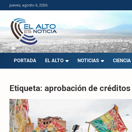
Saltar
jueves, agosto 6, 2026
al
contenido
El Alto es Noticia
Últimas noticias de El Alto, Bolivia y el mundo.
PORTADA
EL ALTO
NOTICIAS
CIENCIA
Etiqueta:
aprobación de créditos