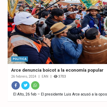
POLÍTICA
Arce denuncia boicot a la economía popular
26 febrero, 2024
EAN
3703
Fac
Twitt
What
El Alto, 26 feb – El presidente Luis Arce acusó a la opos
ebo
er
sAp