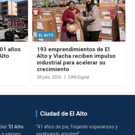
EL ALTO
201 años
193 emprendimientos de El
Alto
Alto y Viacha reciben impulso
industrial para acelerar su
crecimiento
28 julio, 2026
EAN Digital
Ciudad de El Alto
dial
‘El Alto
“41 años de pie, forjando esperanzas y
 a viernes
sembrando amistad”.