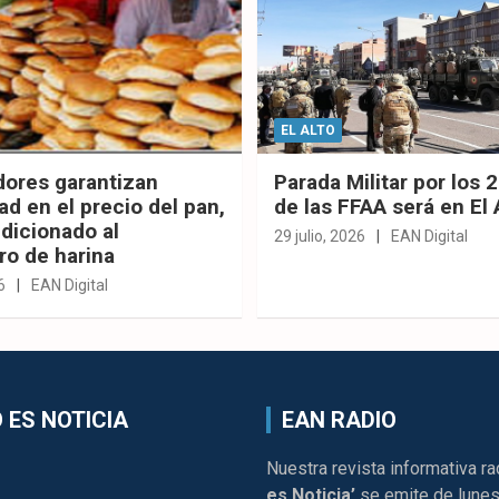
EL ALTO
dores garantizan
Parada Militar por los 
ad en el precio del pan,
de las FFAA será en El 
dicionado al
29 julio, 2026
EAN Digital
ro de harina
6
EAN Digital
 ES NOTICIA
EAN RADIO
Nuestra revista informativa ra
es Noticia’
se emite de lunes