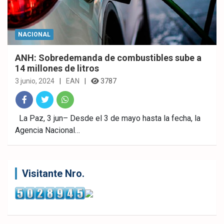
NACIONAL
ANH: Sobredemanda de combustibles sube a
14 millones de litros
3 junio, 2024
EAN
3787
Fac
Twitt
What
La Paz, 3 jun– Desde el 3 de mayo hasta la fecha, la
Agencia Nacional…
ebo
er
sAp
ok
p
Visitante Nro.