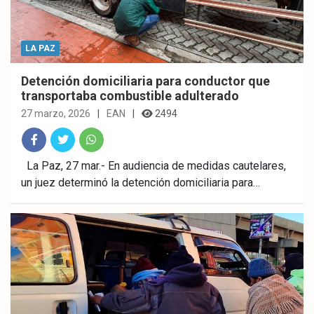
LA PAZ
Detención domiciliaria para conductor que
transportaba combustible adulterado
27 marzo, 2026
EAN
2494
Fac
Twitt
What
La Paz, 27 mar.- En audiencia de medidas cautelares,
un juez determinó la detención domiciliaria para…
ebo
er
sAp
ok
p