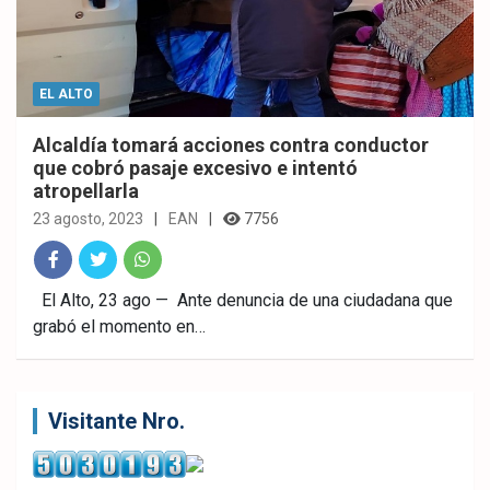
EL ALTO
Alcaldía tomará acciones contra conductor
que cobró pasaje excesivo e intentó
atropellarla
23 agosto, 2023
EAN
7756
Fac
Twitt
What
El Alto, 23 ago — Ante denuncia de una ciudadana que
grabó el momento en…
ebo
er
sAp
ok
p
Visitante Nro.