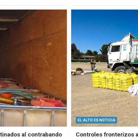
ok
p
EL ALTO ES NOTICIA
stinados al contrabando
Controles fronterizos 