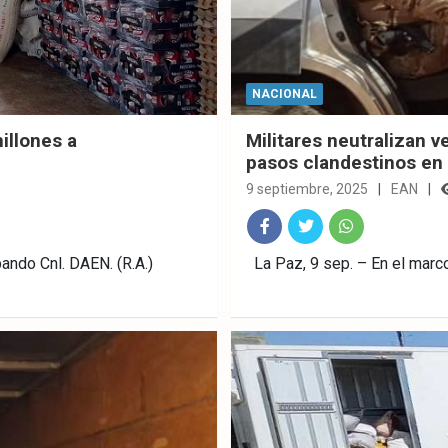
NACIONAL
illones a
Militares neutralizan 
pasos clandestinos en 
9 septiembre, 2025
EAN
Fac
Twitt
What
bando Cnl. DAEN. (R.A.)
La Paz, 9 sep. – En el marco
ebo
er
sAp
ok
p