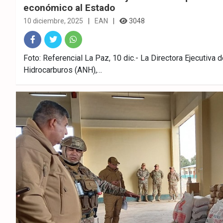
económico al Estado
10 diciembre, 2025
EAN
3048
Fac
Twitt
What
Foto: Referencial La Paz, 10 dic.- La Directora Ejecutiva 
Hidrocarburos (ANH),…
ebo
er
sAp
ok
p