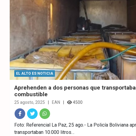
EL ALTO ES NOTICIA
Aprehenden a dos personas que transportaban
combustible
25 agosto, 2025
EAN
4500
Fac
Twitt
What
Foto: Referencial La Paz, 25 ago.- La Policía Boliviana 
transportaban 10.000 litros…
ebo
er
sAp