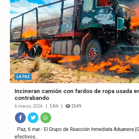
LA PAZ
Incineran camión con fardos de ropa usada en
contrabando
6 marzo, 2026
EAN
2549
Fac
Twitt
What
Paz, 6 mar.- El Grupo de Reacción Inmediata Aduanera (G
efectivos…