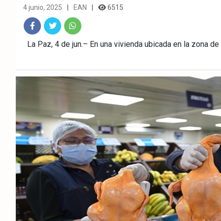
4 junio, 2025
EAN
6515
Fac
Twitt
What
La Paz, 4 de jun.– En una vivienda ubicada en la zona de 
ebo
er
sAp
ok
p