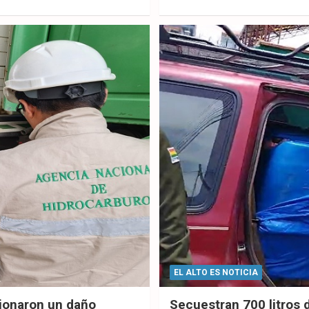
ok
p
EL ALTO ES NOTICIA
sionaron un daño
Secuestran 700 litros 