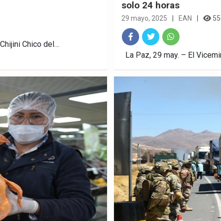
solo 24 horas
29 mayo, 2025
EAN
55
Chijini Chico del…
Fac
Twitt
What
La Paz, 29 may. – El Vicemin
ebo
er
sAp
ok
p