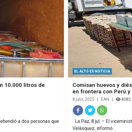
EL ALTO ES NOTICIA
 10.000 litros de
Comisan huevos y diés
en frontera con Perú y
8 julio, 2025
EAN
4082
Fac
Twitt
What
aprehendió a dos personas que
La Paz, 8 jul. – El viceminis
Velásquez, informó…
ebo
er
sAp