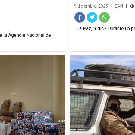
9 diciembre, 2025
EAN
Fac
Twitt
What
La Paz, 9 dic.- Durante un pa
de la Agencia Nacional de
ebo
er
sAp
ok
p