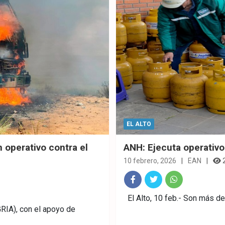
EL ALTO
 operativo contra el
ANH: Ejecuta operativo 
10 febrero, 2026
EAN
Fac
Twitt
What
El Alto, 10 feb.- Son más d
RIA), con el apoyo de
ebo
er
sAp