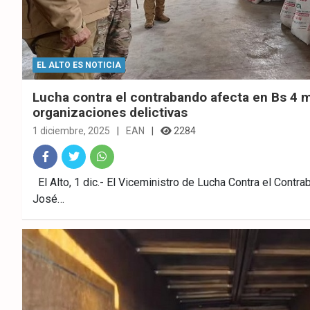
EL ALTO ES NOTICIA
Lucha contra el contrabando afecta en Bs 4 m
organizaciones delictivas
1 diciembre, 2025
EAN
2284
Fac
Twitt
What
El Alto, 1 dic.- El Viceministro de Lucha Contra el Contra
José…
ebo
er
sAp
ok
p