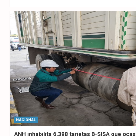
ebo
er
sAp
ok
p
NACIONAL
ANH inhabilita 6.398 tarjetas B-SISA que oca