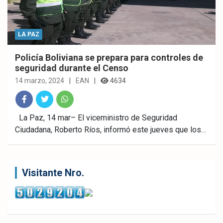
LA PAZ
Policía Boliviana se prepara para controles de
seguridad durante el Censo
14 marzo, 2024
EAN
4634
Fac
Twitt
What
La Paz, 14 mar– El viceministro de Seguridad
Ciudadana, Roberto Ríos, informó este jueves que los…
ebo
er
sAp
ok
p
Visitante Nro.