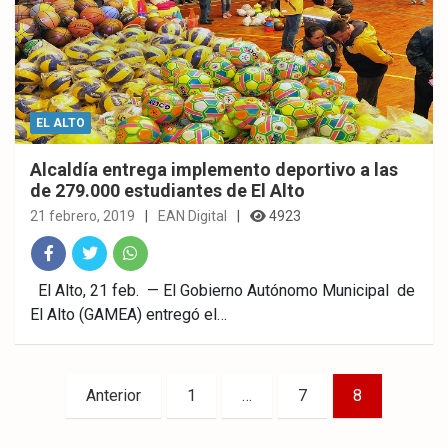
EL ALTO
Alcaldía entrega implemento deportivo a las
de 279.000 estudiantes de El Alto
21 febrero, 2019
EAN Digital
4923
Fac
Twitt
What
El Alto, 21 feb. — El Gobierno Autónomo Municipal de
El Alto (GAMEA) entregó el…
ebo
er
sAp
ok
p
Paginación
Anterior
1
…
7
8
de