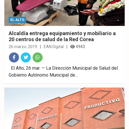
EL ALTO
Alcaldía entrega equipamiento y mobiliario a
20 centros de salud de la Red Corea
26 marzo, 2019
EAN Digital
4943
Fac
Twitt
What
El Alto, 26 mar. — La Dirección Municipal de Salud del
Gobierno Autónomo Municipal de…
ebo
er
sAp
ok
p