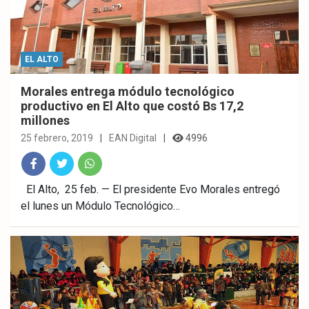
EL ALTO
Morales entrega módulo tecnológico
productivo en El Alto que costó Bs 17,2
millones
25 febrero, 2019
EAN Digital
4996
Fac
Twitt
What
El Alto, 25 feb. — El presidente Evo Morales entregó
el lunes un Módulo Tecnológico…
ebo
er
sAp
ok
p