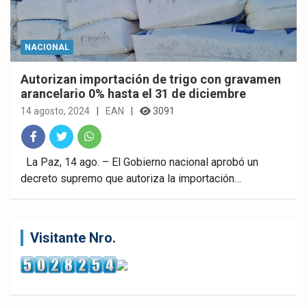
NACIONAL
Autorizan importación de trigo con gravamen
arancelario 0% hasta el 31 de diciembre
14 agosto, 2024
EAN
3091
Fac
Twitt
What
La Paz, 14 ago. – El Gobierno nacional aprobó un
decreto supremo que autoriza la importación…
ebo
er
sAp
ok
p
Visitante Nro.