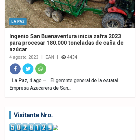
LA PAZ
Ingenio San Buenaventura inicia zafra 2023
para procesar 180.000 toneladas de caña de
azúcar
4 agosto, 2023
EAN
4434
Fac
Twitt
What
La Paz, 4 ago — El gerente general de la estatal
Empresa Azucarera de San…
ebo
er
sAp
ok
p
Visitante Nro.