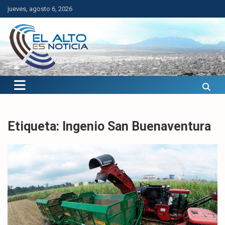
Saltar
jueves, agosto 6, 2026
al
contenido
El Alto es Noticia
Últimas noticias de El Alto, Bolivia y el mundo.
Etiqueta:
Ingenio San Buenaventura