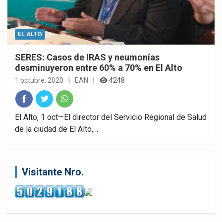
EL ALTO
SERES: Casos de IRAS y neumonías
desminuyeron entre 60% a 70% en El Alto
1 octubre, 2020
EAN
4248
Fac
Twitt
What
El Alto, 1 oct—El director del Servicio Regional de Salud
de la ciudad de El Alto,…
ebo
er
sAp
ok
p
Visitante Nro.