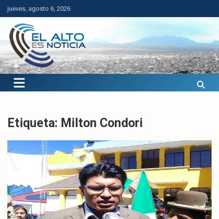
Saltar
jueves, agosto 6, 2026
al
contenido
El Alto es Noticia
Últimas noticias de El Alto, Bolivia y el mundo.
Etiqueta:
Milton Condori