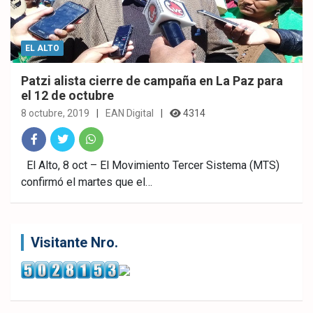
EL ALTO
Patzi alista cierre de campaña en La Paz para
el 12 de octubre
8 octubre, 2019
EAN Digital
4314
Fac
Twitt
What
El Alto, 8 oct – El Movimiento Tercer Sistema (MTS)
confirmó el martes que el…
ebo
er
sAp
ok
p
Visitante Nro.