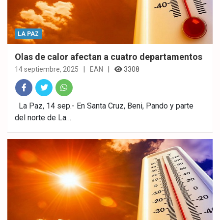
LA PAZ
Olas de calor afectan a cuatro departamentos
14 septiembre, 2025
EAN
3308
Fac
Twitt
What
La Paz, 14 sep.- En Santa Cruz, Beni, Pando y parte
del norte de La…
ebo
er
sAp
ok
p