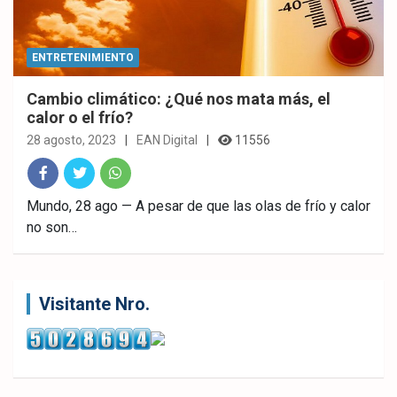
ENTRETENIMIENTO
Cambio climático: ¿Qué nos mata más, el
calor o el frío?
28 agosto, 2023
EAN Digital
11556
Fac
Twitt
What
Mundo, 28 ago — A pesar de que las olas de frío y calor
no son…
ebo
er
sAp
ok
p
Visitante Nro.