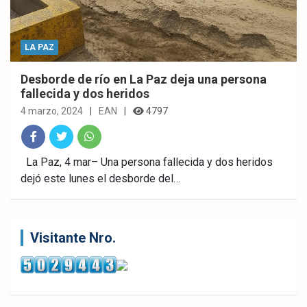
LA PAZ
Desborde de río en La Paz deja una persona
fallecida y dos heridos
4 marzo, 2024
EAN
4797
Fac
Twitt
What
La Paz, 4 mar– Una persona fallecida y dos heridos
dejó este lunes el desborde del…
ebo
er
sAp
ok
p
Visitante Nro.