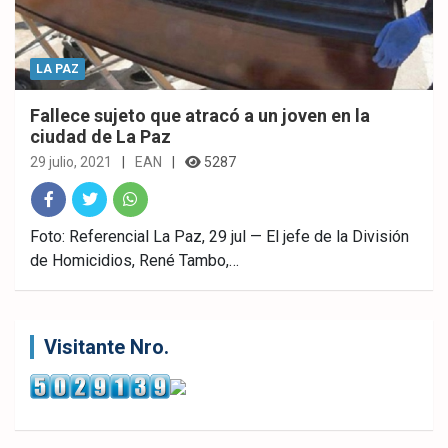
LA PAZ
Fallece sujeto que atracó a un joven en la
ciudad de La Paz
29 julio, 2021
EAN
5287
Fac
Twitt
What
Foto: Referencial La Paz, 29 jul — El jefe de la División
de Homicidios, René Tambo,…
ebo
er
sAp
ok
p
Visitante Nro.