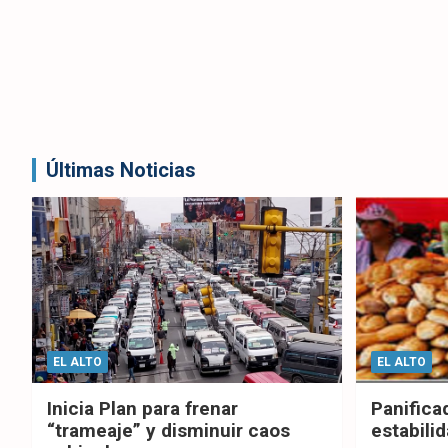
Últimas Noticias
EL ALTO
EL ALTO
Inicia Plan para frenar
Panifica
“trameaje” y disminuir caos
estabilid