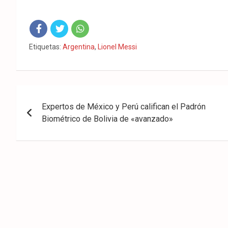
Fac
Twit
Wha
Etiquetas:
Argentina
,
Lionel Messi
eb
ter
tsA
ook
pp
Navegación
Expertos de México y Perú califican el Padrón
de
Biométrico de Bolivia de «avanzado»
entradas