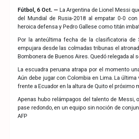
eb
ter
tsA
Fútbol, 6 Oct. —
La Argentina de Lionel Messi qu
ook
pp
del Mundial de Rusia-2018 al empatar 0-0 con P
heroica defensa y Pedro Gallese como titán imbati
Por la anteúltima fecha de la clasificatoria de
empujara desde las colmadas tribunas el atronado
Bombonera de Buenos Aires. Quedó relegada al s
La escuadra peruana atrapa por el momento una
Aún debe jugar con Colombia en Lima. La última v
frente a Ecuador en la altura de Quito el próximo 
Apenas hubo relámpagos del talento de Messi, ot
pase redondo, en un equipo sin noción de conjun
AFP