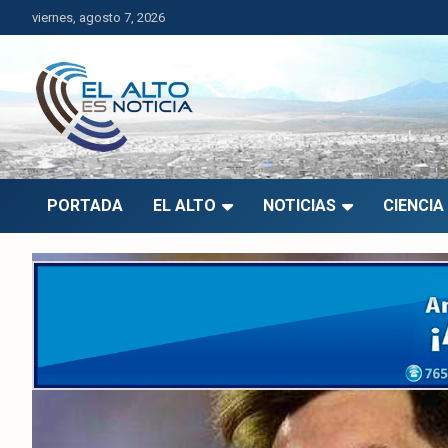
Saltar
viernes, agosto 7, 2026
al
contenido
El Alto es Noticia
Últimas noticias de El Alto, Bolivia y el mundo.
PORTADA
EL ALTO
NOTICIAS
CIENCIA