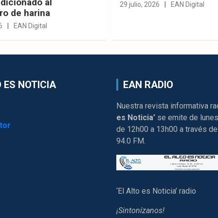
dicionado al
29 julio, 2026
EAN Digital
ro de harina
6
EAN Digital
 ES NOTICIA
EAN RADIO
Nuestra revista informativa ra
es Noticia’
se emite de lunes
tor
de 12h00 a 13h00 a través de
94.0 FM.
‘El Alto es Noticia’ radio
¡Sintonízanos!