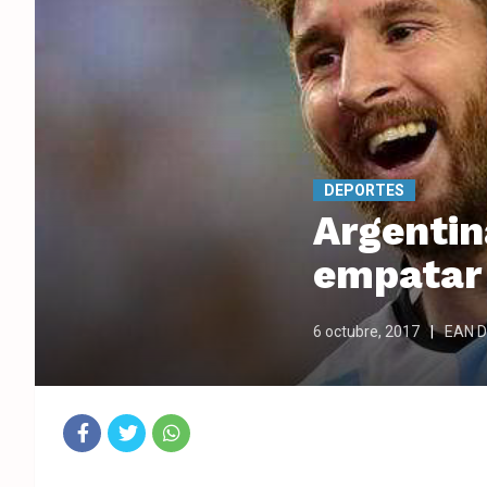
DEPORTES
Argentin
empatar
6 octubre, 2017
EAN Di
Fac
Twit
Wha