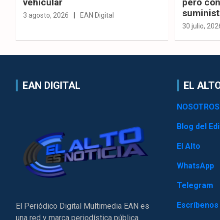
vehicular
pero con
suminist
3 agosto, 2026
EAN Digital
30 julio, 202
EAN DIGITAL
EL ALTO
NOSOTROS
Blog del Edi
El Alto
WhatsApp
Telegram
Escríbenos
El Periódico Digital Multimedia EAN es
una red y marca periodística pública