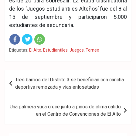
esfuerzo para sobresalir. La etapa clasificatoria
de los ‘Juegos Estudiantiles Alteños’ fue del 8 al
15 de septiembre y participaron 5.000
estudiantes de secundaria.
Fac
Twit
Wha
Etiquetas:
El Alto
,
Estudiantiles
,
Juegos
,
Torneo
eb
ter
tsA
ook
pp
Navegación
Tres barrios del Distrito 3 se benefician con cancha
de
deportiva remozada y vías enlosetadas
entradas
Una palmera yuca crece junto a pinos de clima cálido
en el Centro de Convenciones de El Alto