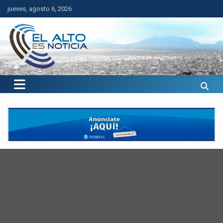
Saltar
jueves, agosto 6, 2026
al
contenido
El Alto es Noticia
Últimas noticias de El Alto, Bolivia y el mundo.