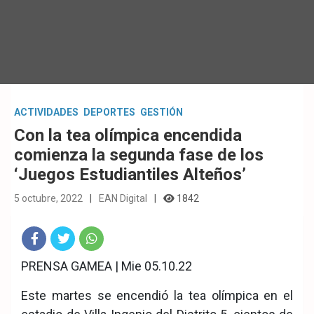
ACTIVIDADES
DEPORTES
GESTIÓN
Con la tea olímpica encendida
comienza la segunda fase de los
‘Juegos Estudiantiles Alteños’
5 octubre, 2022
EAN Digital
1842
Fac
Twit
Wha
PRENSA GAMEA | Mie 05.10.22
eb
ter
tsA
Este martes se encendió la tea olímpica en el
ook
pp