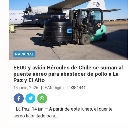
NACIONAL
EEUU y avión Hércules de Chile se suman al
puente aéreo para abastecer de pollo a La
Paz y El Alto
14 junio, 2026
EAN Digital
1441
Fac
Twitt
What
La Paz, 14 jun — A partir de este lunes, el puente
aéreo habilitado para…
ebo
er
sAp