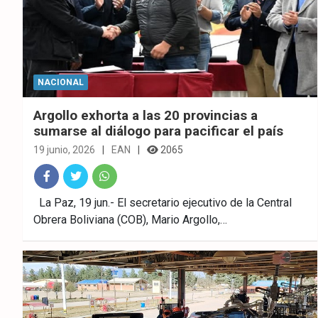
NACIONAL
Argollo exhorta a las 20 provincias a
sumarse al diálogo para pacificar el país
19 junio, 2026
EAN
2065
Fac
Twitt
What
La Paz, 19 jun.- El secretario ejecutivo de la Central
Obrera Boliviana (COB), Mario Argollo,…
ebo
er
sAp
ok
p