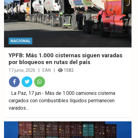
NACIONAL
YPFB: Más 1.000 cisternas siguen varadas
por bloqueos en rutas del país
17 junio, 2026
EAN
1582
Fac
Twitt
What
La Paz, 17 jun.- Más de 1.000 camiones cisterna
cargados con combustibles líquidos permanecen
ebo
er
sAp
varados…
ok
p