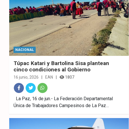
NACIONAL
Túpac Katari y Bartolina Sisa plantean
cinco condiciones al Gobierno
16 junio, 2026
EAN
1807
Fac
Twitt
What
La Paz, 16 de jun.- La Federación Departamental
Única de Trabajadores Campesinos de La Paz…
ebo
er
sAp
ok
p