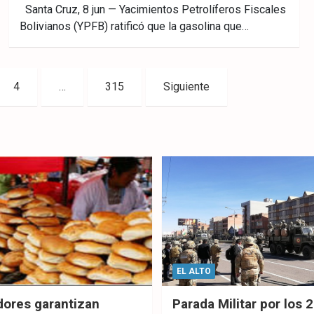
Fac
Twitt
What
Santa Cruz, 8 jun — Yacimientos Petrolíferos Fiscales
Bolivianos (YPFB) ratificó que la gasolina que…
ebo
er
sAp
ok
p
4
…
315
Siguiente
EL ALTO
dores garantizan
Parada Militar por los 