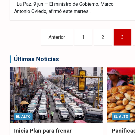
Fac
Twitt
What
La Paz, 9 jun — El ministro de Gobierno, Marco
Antonio Oviedo, afirmó este martes…
ebo
er
sAp
ok
p
Paginación
Anterior
1
2
3
de
entradas
Últimas Noticias
EL ALTO
EL ALTO
Inicia Plan para frenar
Panifica