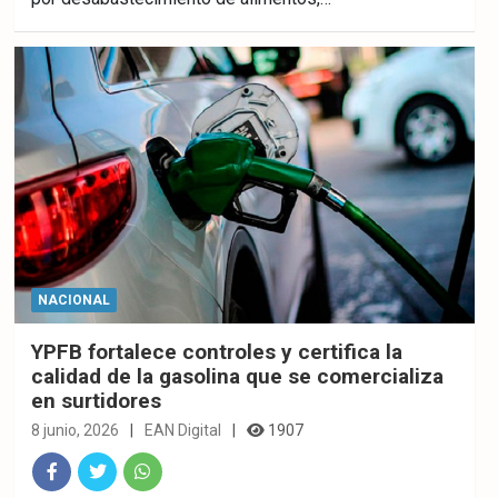
ebo
er
sAp
ok
p
NACIONAL
YPFB fortalece controles y certifica la
calidad de la gasolina que se comercializa
en surtidores
8 junio, 2026
EAN Digital
1907