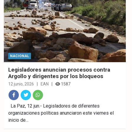
NACIONAL
Legisladores anuncian procesos contra
Argollo y dirigentes por los bloqueos
12 junio, 2026
EAN
1587
Fac
Twitt
What
La Paz, 12 jun.- Legisladores de diferentes
organizaciones políticas anunciaron este viernes el
ebo
er
sAp
inicio de…
ok
p