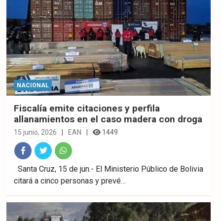
NACIONAL
Fiscalía emite citaciones y perfila
allanamientos en el caso madera con droga
15 junio, 2026
EAN
1449
Fac
Twitt
What
Santa Cruz, 15 de jun.- El Ministerio Público de Bolivia
citará a cinco personas y prevé…
ebo
er
sAp
ok
p