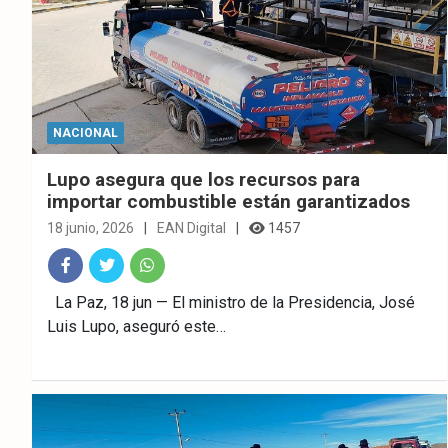
NACIONAL
Lupo asegura que los recursos para
importar combustible están garantizados
18 junio, 2026
EAN Digital
1457
Fac
Twitt
What
La Paz, 18 jun — El ministro de la Presidencia, José
Luis Lupo, aseguró este…
ebo
er
sAp
ok
p