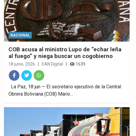
NACIONAL
COB acusa al ministro Lupo de “echar leña
al fuego” y niega buscar un cogobierno
18 junio, 2026
EAN Digital
1639
Fac
Twitt
What
La Paz, 18 jun — El secretario ejecutivo de la Central
Obrera Boliviana (COB) Mario…
ebo
er
sAp
ok
p