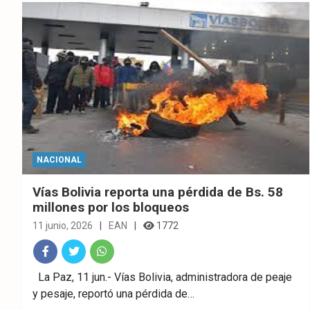
ok
p
NACIONAL
Vías Bolivia reporta una pérdida de Bs. 58
millones por los bloqueos
11 junio, 2026
EAN
1772
Fac
Twitt
What
La Paz, 11 jun.- Vías Bolivia, administradora de peaje
y pesaje, reportó una pérdida de…
ebo
er
sAp