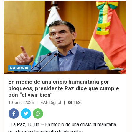
NACIONAL
En medio de una crisis humanitaria por
bloqueos, presidente Paz dice que cumple
con “el vivir bien”
10 junio, 2026
EAN Digital
1630
Fac
Twitt
What
La Paz, 10 jun — En medio de una crisis humanitaria
por desabastecimiento de alimentos,…